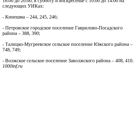
16:00 до 20:00, в субботу и воскресенье с 10:00 до 14:00 на
следующих УИКах:
- Кинешма – 244, 245, 246;
- Петровское городское поселение Гаврилово-Посадского
района – 388, 390;
- Талицко-Мугреевское сельское поселение Южского района –
748, 749;
- Волжское сельское поселение Заволжского района – 408, 410.
1000inf.ru