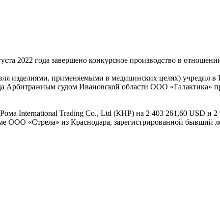
густа 2022 года завершено конкурсное производство в отношен
вля изделиями, применяемыми в медицинских целях) учредил в 
года Арбитражным судом Ивановской области ООО «Галактика» п
а International Trading Cо., Ltd (КНР) на 2 403 261,60 USD и 
фирме ООО «Стрела» из Краснодара, зарегистрированной бывши