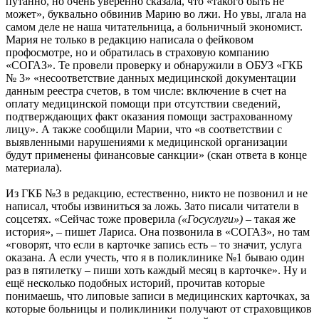
путанно, но очень уверенно сказала, что «такого быть не
может», буквально обвинив Марию во лжи. Но увы, лгала на
самом деле не наша читательница, а больничный экономист.
Мария не только в редакцию написала о фейковом
профосмотре, но и обратилась в страховую компанию
«СОГАЗ». Те провели проверку и обнаружили в ОБУЗ «ГКБ
№ 3» «несоответствие данных медицинской документации
данным реестра счетов, в том числе: включение в счет на
оплату медицинской помощи при отсутствии сведений,
подтверждающих факт оказания помощи застрахованному
лицу». А также сообщили Марии, что «в соответствии с
выявленными нарушениями к медицинской организации
будут применены финансовые санкции» (скан ответа в конце
материала).
Из ГКБ №3 в редакцию, естественно, никто не позвонил и не
написал, чтобы извиниться за ложь. Зато писали читатели в
соцсетях. «Сейчас тоже проверила
(«Госуслуги»)
– такая же
история», – пишет Лариса. Она позвонила в «СОГАЗ», но там
«говорят, что если в карточке запись есть – то значит, услуга
оказана. А если учесть, что я в поликлинике №1 бываю один
раз в пятилетку – пиши хоть каждый месяц в карточке». Ну и
ещё несколько подобных историй, прочитав которые
понимаешь, что липовые записи в медицинских карточках, за
которые больницы и поликлиники получают от страховщиков