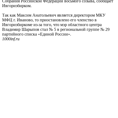
Собрания Российской Федерации восьмого созыва, сообщает
Ивгоризбирком.
Так как Максим Анатольевич является директором МКУ
МФЦ г. Иваново, то приостановлено его членство в
Ивгоризбиркоме из-за того, что мэр областного центра
Владимир Шарыпов стал № 5 в региональной группе № 29
партийного списка «Единой России».
1000inf.ru