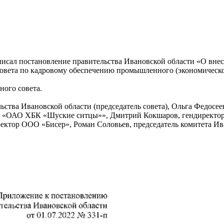
дписал постановление правительства Ивановской области «О вн
совета по кадровому обеспечению промышленного (экономическо
ного совета.
льства Ивановской области (председатель совета), Ольга Федос
ОО «ОАО ХБК «Шуские ситцы»», Дмитрий Кокшаров, гендиректо
ектор ООО «Бисер», Роман Соловьев, председатель комитета Ива