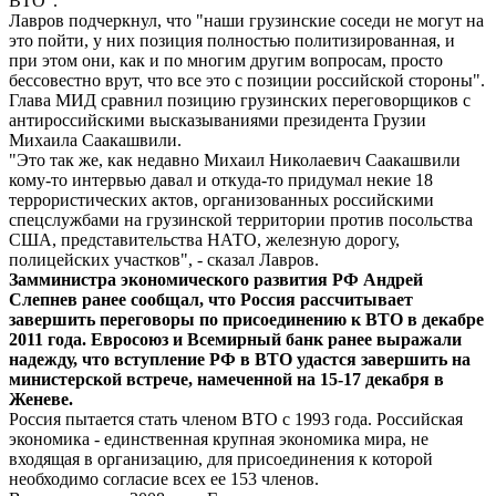
ВТО".
Лавров подчеркнул, что "наши грузинские соседи не могут на
это пойти, у них позиция полностью политизированная, и
при этом они, как и по многим другим вопросам, просто
бессовестно врут, что все это с позиции российской стороны".
Глава МИД сравнил позицию грузинских переговорщиков с
антироссийскими высказываниями президента Грузии
Михаила Саакашвили.
"Это так же, как недавно Михаил Николаевич Саакашвили
кому-то интервью давал и откуда-то придумал некие 18
террористических актов, организованных российскими
спецслужбами на грузинской территории против посольства
США, представительства НАТО, железную дорогу,
полицейских участков", - сказал Лавров.
Замминистра экономического развития РФ Андрей
Слепнев ранее сообщал, что Россия рассчитывает
завершить переговоры по присоединению к ВТО в декабре
2011 года. Евросоюз и Всемирный банк ранее выражали
надежду, что вступление РФ в ВТО удастся завершить на
министерской встрече, намеченной на 15-17 декабря в
Женеве.
Россия пытается стать членом ВТО с 1993 года. Российская
экономика - единственная крупная экономика мира, не
входящая в организацию, для присоединения к которой
необходимо согласие всех ее 153 членов.