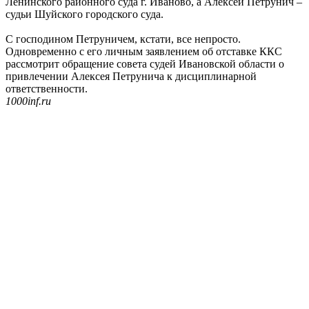
Ленинского районного суда г. Иваново, а Алексей Петрунич –
судьи Шуйского городского суда.
С господином Петруничем, кстати, все непросто.
Одновременно с его личным заявлением об отставке ККС
рассмотрит обращение совета судей Ивановской области о
привлечении Алексея Петрунича к дисциплинарной
ответственности.
1000inf.ru