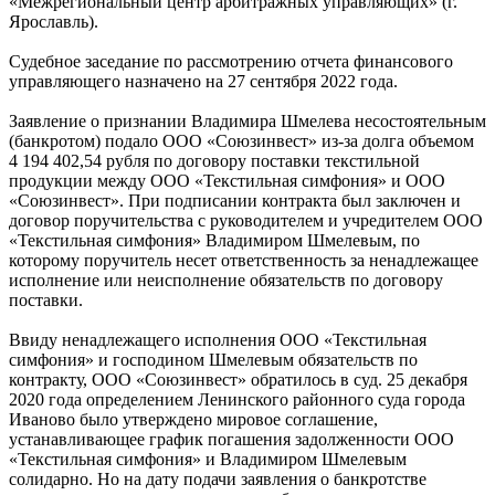
«Межрегиональный центр арбитражных управляющих» (г.
Ярославль).
Судебное заседание по рассмотрению отчета финансового
управляющего назначено на 27 сентября 2022 года.
Заявление о признании Владимира Шмелева несостоятельным
(банкротом) подало ООО «Союзинвест» из-за долга объемом
4 194 402,54 рубля по договору поставки текстильной
продукции между ООО «Текстильная симфония» и ООО
«Союзинвест». При подписании контракта был заключен и
договор поручительства с руководителем и учредителем ООО
«Текстильная симфония» Владимиром Шмелевым, по
которому поручитель несет ответственность за ненадлежащее
исполнение или неисполнение обязательств по договору
поставки.
Ввиду ненадлежащего исполнения ООО «Текстильная
симфония» и господином Шмелевым обязательств по
контракту, ООО «Союзинвест» обратилось в суд. 25 декабря
2020 года определением Ленинского районного суда города
Иваново было утверждено мировое соглашение,
устанавливающее график погашения задолженности ООО
«Текстильная симфония» и Владимиром Шмелевым
солидарно. Но на дату подачи заявления о банкротстве