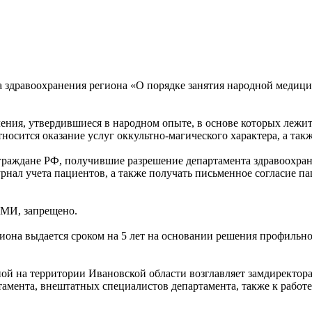
а здравоохранения региона «О порядке занятия народной медиц
ления, утвердившиеся в народном опыте, в основе которых лежи
носится оказание услуг оккультно-магического характера, а та
граждане РФ, получившие разрешение департамента здравоохран
урнал учета пациентов, а также получать письменное согласие 
СМИ, запрещено.
иона выдается сроком на 5 лет на основании решения профильно
ой на территории Ивановской области возглавляет замдиректор
амента, внештатных специалистов департамента, также к работе