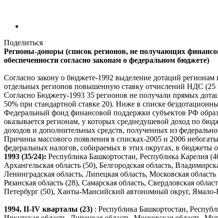
Поделиться
Регионы-доноры (список регионов, не получающих финансо
обеспеченности согласно законам о федеральном бюджете)
Согласно закону о бюджете-1992 выделение дотаций регионам 
отдельных регионов повышенную ставку отчислений НДС (25 и
Согласно Бюджету-1993 35 регионов не получали прямых дотаци
50% при стандартной ставке 20). Ниже в списке бездотационны
Федеральный фонд финансовой поддержки субъектов РФ образов
оказывается регионам, у которых среднедушевой доход по бюдж
доходов и дополнительных средств, полученных из федерально
Причины массового появления в списках-2005 и 2006 небогатых
федеральных налогов, собираемых в этих округах, в бюджеты о
1993 (35/24):
Республика Башкортостан, Республика Карелия (40
Архангельская область (50), Белгородская область, Владимирск
Ленинградская область, Липецкая область, Московская область (
Рязанская область (28), Самарская область, Свердловская област
Петербург (50), Ханты-Мансийский автономный округ, Ямало
1994, II-IV кварталы (23)
: Республика Башкортостан, Республ
Иркутская область, Липецкая область, Московская область, Мур