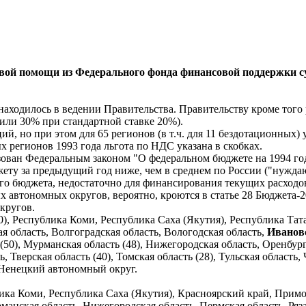
вой помощи из Федерального фонда финансовой поддержки с
находилось в ведении Правительства. Правительству кроме того 
ли 30% при стандартной ставке 20%).
й, но при этом для 65 регионов (в т.ч. для 11 бездотационных)
х регионов 1993 года льгота по НДС указана в скобках.
ан Федеральным законом "О федеральном бюджете на 1994 год"(
ету за предыдущий год ниже, чем в среднем по России ("нуждаю
го бюджета, недостаточно для финансирования текущих расходо
 автономных округов, вероятно, кроются в статье 28 Бюджета-20
кругов.
), Республика Коми, Республика Саха (Якутия), Республика Тат
ая область, Волгоградская область, Вологодская область,
Ивановс
50), Мурманская область (48), Нижегородская область, Оренбургс
ь, Тверская область (40), Томская область (28), Тульская область
-Ненецкий автономный округ.
ика Коми, Республика Саха (Якутия), Красноярский край, Примор
манская область, Нижегородская область, Пермская область, Ряза