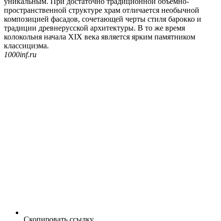
уникальным. При достаточно традиционной объемно-
пространственной структуре храм отличается необычной
композицией фасадов, сочетающей черты стиля барокко и
традиции древнерусской архитектуры. В то же время
колокольня начала XIX века является ярким памятником
классицизма.
1000inf.ru
Скопировать ссылку