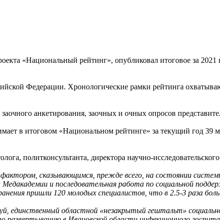
оекта «Национальный рейтинг», опубликовал итоговое за 2021
ийской Федерации. Хронологические рамки рейтинга охватывают 
заочного анкетирования, заочных и очных опросов представите
мает в итоговом «Национальном рейтинге» за текущий год 39 м
олога, политконсультанта, директора научно-исследовательског
 фактором, сказывающимся, прежде всего, на состоянии системы
и Медакадемии и последовательная работа по социальной подде
анения пришли 120 молодых специалистов, что в 2.5-3 раза боль
луй, единственный областной «незакрытый гештальт» социальног
по развертыванию в Ивановской области инфекционного госпитал