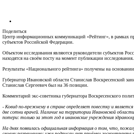
Поделиться
Центр информационных коммуникаций «Рейтинг», в рамках пр
субъектов Российской Федерации.
Объектом исследования являются руководители субъектов Росс
находятся на своём посту на момент публикации исследования.
Результаты «Национального рейтинга» получены на основании 
Губернатор Ивановской области Станислав Воскресенский зани
Станислав Сергеевич был на 36 позиции.
Комментарий экс-советника губернатора Воскресенского полит
- Ковид по-прежнему в стране определяет повестку и является
две сотни врачей. Наличие на территории Ивановской област
потери: только за этот год в ивановские учреждения здравоохр
На днях появилась официальная информация о том, что, пожа
своему разрешению: уже подписан акт приёмки госконтракта 