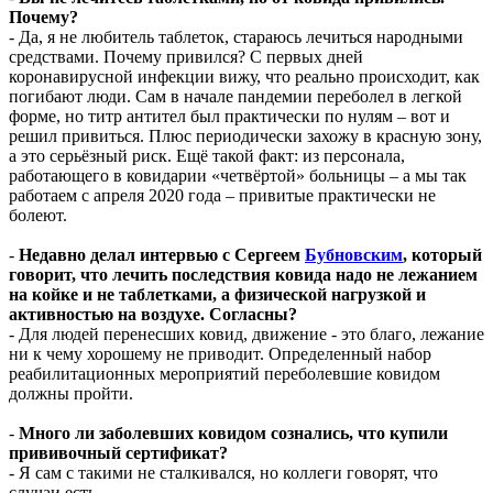
Почему?
- Да, я не любитель таблеток, стараюсь лечиться народными
средствами. Почему привился? С первых дней
коронавирусной инфекции вижу, что реально происходит, как
погибают люди. Сам в начале пандемии переболел в легкой
форме, но титр антител был практически по нулям – вот и
решил привиться. Плюс периодически захожу в красную зону,
а это серьёзный риск. Ещё такой факт: из персонала,
работающего в ковидарии «четвёртой» больницы – а мы так
работаем с апреля 2020 года – привитые практически не
болеют.
-
Недавно делал интервью с Сергеем
Бубновским
, который
говорит, что лечить последствия ковида надо не лежанием
на койке и не таблетками, а физической нагрузкой и
активностью на воздухе. Согласны?
- Для людей перенесших ковид, движение - это благо, лежание
ни к чему хорошему не приводит. Определенный набор
реабилитационных мероприятий переболевшие ковидом
должны пройти.
-
Много ли заболевших ковидом сознались, что купили
прививочный сертификат?
- Я сам с такими не сталкивался, но коллеги говорят, что
случаи есть.