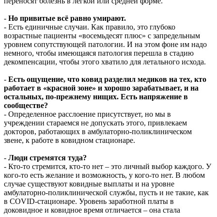
переносят болезнь в легкой или средней форме.
-
Но привитые всё равно умирают.
- Есть единичные случаи. Как правило, это глубоко
возрастные пациенты «восемьдесят плюс» с запредельным
уровнем сопутствующей патологии. И на этом фоне им надо
немного, чтобы имеющаяся патология перешла в стадию
декомпенсации, чтобы этого хватило для летального исхода.
-
Есть ощущение, что ковид разделил медиков на тех, кто
работает в «красной зоне» и хорошо зарабатывает, и на
остальных, по-прежнему нищих. Есть напряжение в
сообществе?
- Определенное расслоение присутствует, но мы в
учреждении стараемся не допускать этого, привлекаем
докторов, работающих в амбулаторно-поликлиническом
звене, к работе в ковидном стационаре.
-
Люди стремятся туда?
- Кто-то стремится, кто-то нет – это личный выбор каждого. У
кого-то есть желание и возможность, у кого-то нет. В любом
случае существуют ковидные выплаты и на уровне
амбулаторно-поликлинической службы, пусть и не такие, как
в COVID-стационаре. Уровень заработной платы в
доковидное и ковидное время отличается – она стала