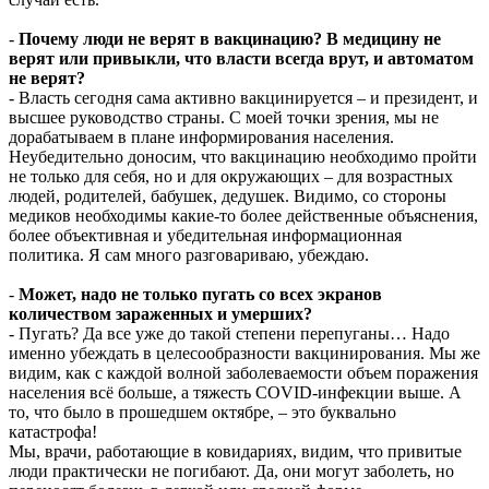
-
Почему люди не верят в вакцинацию? В медицину не
верят или привыкли, что власти всегда врут, и автоматом
не верят?
- Власть сегодня сама активно вакцинируется – и президент, и
высшее руководство страны. С моей точки зрения, мы не
дорабатываем в плане информирования населения.
Неубедительно доносим, что вакцинацию необходимо пройти
не только для себя, но и для окружающих – для возрастных
людей, родителей, бабушек, дедушек. Видимо, со стороны
медиков необходимы какие-то более действенные объяснения,
более объективная и убедительная информационная
политика. Я сам много разговариваю, убеждаю.
-
Может, надо не только пугать со всех экранов
количеством зараженных и умерших?
- Пугать? Да все уже до такой степени перепуганы… Надо
именно убеждать в целесообразности вакцинирования. Мы же
видим, как с каждой волной заболеваемости объем поражения
населения всё больше, а тяжесть COVID-инфекции выше. А
то, что было в прошедшем октябре, – это буквально
катастрофа!
Мы, врачи, работающие в ковидариях, видим, что привитые
люди практически не погибают. Да, они могут заболеть, но