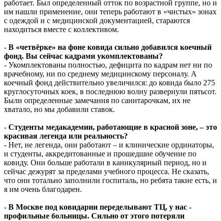
работает. Был определенный отток по возрастной группе, но и
им нашли применение, они теперь работают в «чистых» зонах
с одеждой и с медицинской документацией, стараются
находиться вместе с коллективом.
-
В «четвёрке» на фоне ковида сильно добавился коечный
фонд. Вы сейчас кадрами укомплектованы?
- Укомплектованы полностью, дефицита по кадрам нет ни по
врачебному, ни по среднему медицинскому персоналу. А
коечный фонд действительно увеличился: до ковида было 275
круглосуточных коек, в последнюю волну развернули пятьсот.
Были определенные замечания по санитарочкам, их не
хватало, но мы добавили ставок.
-
Студенты медакадемии, работающие в красной зоне, – это
красивая легенда или реальность?
- Нет, не легенда, они работают – и клинические ординаторы,
и студенты, аккредитованные и прошедшие обучение по
ковиду. Они больше работали в каникулярный период, но и
сейчас дежурят за пределами учебного процесса. Не сказать,
что они тотально заполнили госпиталь, но ребята такие есть, и
я им очень благодарен.
-
В Москве под ковидарии переделывают ТЦ, у нас -
профильные больницы. Сильно от этого потеряли