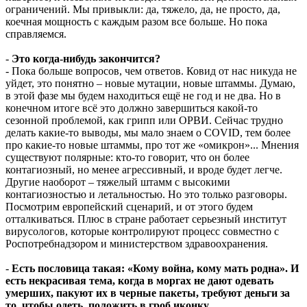
ограничений. Мы привыкли: да, тяжело, да, не просто, да,
коечная мощность с каждым разом все больше. Но пока
справляемся.
-
Это когда-нибудь закончится?
- Пока больше вопросов, чем ответов. Ковид от нас никуда не
уйдет, это понятно – новые мутации, новые штаммы. Думаю,
в этой фазе мы будем находиться ещё не год и не два. Но в
конечном итоге всё это должно завершиться какой-то
сезонной проблемой, как грипп или ОРВИ. Сейчас трудно
делать какие-то выводы, мы мало знаем о COVID, тем более
про какие-то новые штаммы, про тот же «омикрон»... Мнения
существуют полярные: кто-то говорит, что он более
контагиозный, но менее агрессивный, и вроде будет легче.
Другие наоборот – тяжелый штамм с высокими
контагиозностью и летальностью. Но это только разговоры.
Посмотрим европейский сценарий, и от этого будем
отталкиваться. Плюс в стране работает серьезный институт
вирусологов, которые контролируют процесс совместно с
Роспотребнадзором и министерством здравоохранения.
-
Есть пословица такая: «Кому война, кому мать родна». И
есть некрасивая тема, когда в моргах не дают одевать
умерших, пакуют их в черные пакеты, требуют деньги за
то, чтобы одеть, положить в гроб иконку…