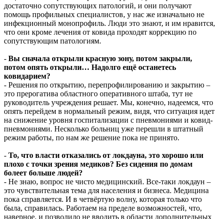
достаточно сопутствующих патологий, и они получают
помощь профильных специалистов, у нас же изначально не
инфекционный монопрофиль. Люди это знают, и им нравится,
что они кроме лечения от ковида проходят коррекцию по
сопутствующим патологиям.
-
Вы сначала открыли красную зону, потом закрыли,
потом опять открыли… Надолго ещё останетесь
ковидарием?
- Решения по открытию, перепрофилированию и закрытию –
это прерогатива областного оперативного штаба, тут не
руководитель учреждения решает. Мы, конечно, надеемся, что
опять перейдем в нормальный режим, видя, что ситуация идет
на снижение уровня госпитализации с пневмониями и ковид-
пневмониями. Несколько больниц уже перешли в штатный
режим работы, по нам же решение пока не принято.
-
То, что власти отказались от локдауна, это хорошо или
плохо с точки зрения медиков? Без сидения по домам
болеет больше людей?
- Не знаю, вопрос не чисто медицинский. Все-таки локдаун –
это чувствительная тема для населения и бизнеса. Медицина
пока справляется. И в четвёртую волну, которая только что
была, справилась. Работаем на пределе возможностей, что,
наверное, и позволило не вводить в области дополнительных