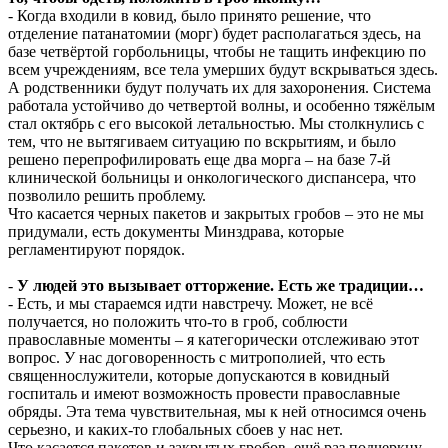
- Когда входили в ковид, было принято решение, что
отделение патанатомии (морг) будет располагаться здесь, на
базе четвёртой горбольницы, чтобы не тащить инфекцию по
всем учреждениям, все тела умерших будут вскрываться здесь.
А родственники будут получать их для захоронения. Система
работала устойчиво до четвертой волны, и особенно тяжёлым
стал октябрь с его высокой летальностью. Мы столкнулись с
тем, что не вытягиваем ситуацию по вскрытиям, и было
решено перепрофилировать еще два морга – на базе 7-й
клинической больницы и онкологического диспансера, что
позволило решить проблему.
Что касается черных пакетов и закрытых гробов – это не мы
придумали, есть документы Минздрава, которые
регламентируют порядок.
-
У людей это вызывает отторжение. Есть же традиции…
- Есть, и мы стараемся идти навстречу. Может, не всё
получается, но положить что-то в гроб, соблюсти
православные моменты – я категорически отслеживаю этот
вопрос. У нас договоренность с митрополией, что есть
священнослужители, которые допускаются в ковидный
госпиталь и имеют возможность провести православные
обряды. Эта тема чувствительная, мы к ней относимся очень
серьезно, и каких-то глобальных сбоев у нас нет.
Что касается пакетов и закрытых гробов, ещё раз подчеркну –