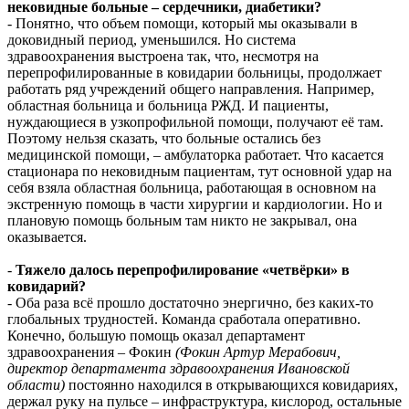
нековидные больные – сердечники, диабетики?
- Понятно, что объем помощи, который мы оказывали в
доковидный период, уменьшился. Но система
здравоохранения выстроена так, что, несмотря на
перепрофилированные в ковидарии больницы, продолжает
работать ряд учреждений общего направления. Например,
областная больница и больница РЖД. И пациенты,
нуждающиеся в узкопрофильной помощи, получают её там.
Поэтому нельзя сказать, что больные остались без
медицинской помощи, – амбулаторка работает. Что касается
стационара по нековидным пациентам, тут основной удар на
себя взяла областная больница, работающая в основном на
экстренную помощь в части хирургии и кардиологии. Но и
плановую помощь больным там никто не закрывал, она
оказывается.
-
Тяжело далось перепрофилирование «четвёрки» в
ковидарий?
- Оба раза всё прошло достаточно энергично, без каких-то
глобальных трудностей. Команда сработала оперативно.
Конечно, большую помощь оказал департамент
здравоохранения – Фокин
(Фокин Артур Мерабович,
директор департамента здравоохранения Ивановской
области)
постоянно находился в открывающихся ковидариях,
держал руку на пульсе – инфраструктура, кислород, остальные