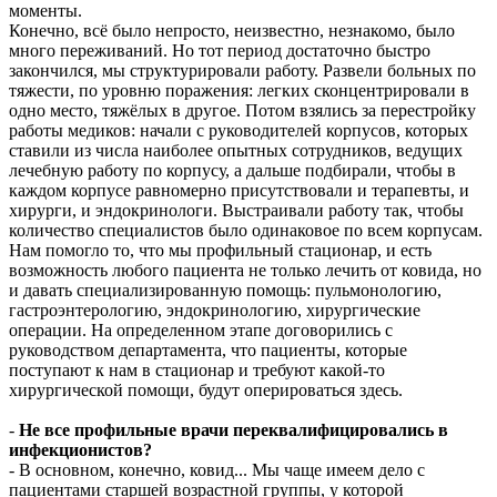
моменты.
Конечно, всё было непросто, неизвестно, незнакомо, было
много переживаний. Но тот период достаточно быстро
закончился, мы структурировали работу. Развели больных по
тяжести, по уровню поражения: легких сконцентрировали в
одно место, тяжёлых в другое. Потом взялись за перестройку
работы медиков: начали с руководителей корпусов, которых
ставили из числа наиболее опытных сотрудников, ведущих
лечебную работу по корпусу, а дальше подбирали, чтобы в
каждом корпусе равномерно присутствовали и терапевты, и
хирурги, и эндокринологи. Выстраивали работу так, чтобы
количество специалистов было одинаковое по всем корпусам.
Нам помогло то, что мы профильный стационар, и есть
возможность любого пациента не только лечить от ковида, но
и давать специализированную помощь: пульмонологию,
гастроэнтерологию, эндокринологию, хирургические
операции. На определенном этапе договорились с
руководством департамента, что пациенты, которые
поступают к нам в стационар и требуют какой-то
хирургической помощи, будут оперироваться здесь.
-
Не все профильные врачи переквалифицировались в
инфекционистов?
- В основном, конечно, ковид... Мы чаще имеем дело с
пациентами старшей возрастной группы, у которой