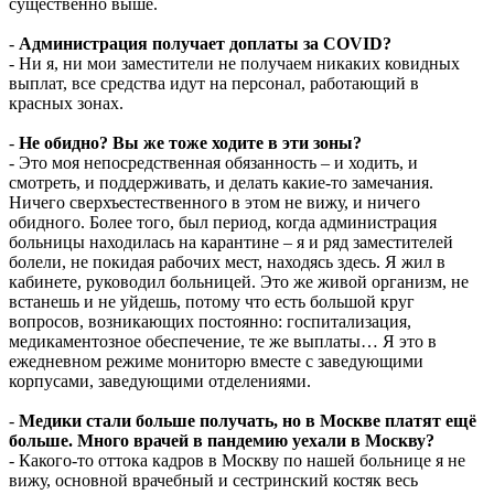
существенно выше.
-
Администрация получает доплаты за COVID?
- Ни я, ни мои заместители не получаем никаких ковидных
выплат, все средства идут на персонал, работающий в
красных зонах.
-
Не обидно? Вы же тоже ходите в эти зоны?
- Это моя непосредственная обязанность – и ходить, и
смотреть, и поддерживать, и делать какие-то замечания.
Ничего сверхъестественного в этом не вижу, и ничего
обидного. Более того, был период, когда администрация
больницы находилась на карантине – я и ряд заместителей
болели, не покидая рабочих мест, находясь здесь. Я жил в
кабинете, руководил больницей. Это же живой организм, не
встанешь и не уйдешь, потому что есть большой круг
вопросов, возникающих постоянно: госпитализация,
медикаментозное обеспечение, те же выплаты… Я это в
ежедневном режиме мониторю вместе с заведующими
корпусами, заведующими отделениями.
-
Медики стали больше получать, но в Москве платят ещё
больше. Много врачей в пандемию уехали в Москву?
- Какого-то оттока кадров в Москву по нашей больнице я не
вижу, основной врачебный и сестринский костяк весь