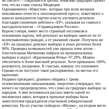
не светит», – сокрушается третий, объясняя грядущий провал
тем, что во главе списка Медведев.
Одновременно «Известия», которые при всем желании
невозможно отнести к оппозиционной прессе, повествуют о
шансах конкурентов партии власти улучшить результат
благодаря снижению рейтинга «ЕР», указывая на главного
выгодополучателя – «Справедливую Россию».
Короче говоря, имеет место странный пессимизм в
отношении партии, чей результат на выборах зависит не от
волеизъявления граждан, а от указаний свыше. Получала же
«ЕР» на прошлых думских выборах в иных регионах более
90%. Проверка возможностей уже прошла этим летом –
блистательная Матвиенко набрала на муниципальных
выборах в округе «Красненькая Речка» 97.29%. Можно
обеспечить и более высокий результат. Хотя превышать 100%,
разумеется, нескромно. К счастью, наверху это понимают.
Однако если поступит такое распоряжение, на местах его
выполнят.
Недавно президент, душевно общаясь с тремя
телевизионными начальниками, энергично утверждал, что
ничего не предопределено, что слово на грядущих выборах за
народом. А мне вспомнился рассказ завуча одной из
московских школ, которая в прошлые выборы была
заместителем председателя участковой избирательной
комиссии. На их участке победило «Яблоко», на втором месте