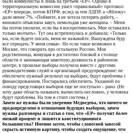
были коммунисты и лишь на третьем «ЕР». Однако в
территориальную комиссию ушел «правильный» протокол:
«ЕР» впереди, потом КПРФ, вслед за тем ЛДПР, а «Яблоку»
дали менее 7%. «Поймите, я не хотела потерять работу, –
виновато объясняла завуч, немолодая уже женщина. – Меня
бы потом уволили, если бы я воспротивилась. Мне оставалось
только молчать». Тут она встрепенулась и добавила: «Только
вы, если будете писать, меня не называйте. Вынуждена буду
все отрицать. У меня семья». Но если такое возможно в
Москве, что говорить про остальную Россию. Моя
родственница, живущая в достаточно близкой к столице
области и занимающая заметную должность в районном
центре, в прошлые выборы получила вместе с другими
руководителями служб и организаций предупреждение: не
обеспечите нужный результат на выборах, будут проблемы с
финансированием. Постарались обеспечить. Указаний по
поводу предстоящих выборов еще не поступало – рано. (Не
хочу даже область называть: вычислить несложно, у человека
будут проблемы. На том и стоит система.)
Зачем же нужны были уверения Медведева, что ничего не
предопределено в отношении будущих выборов, зачем
нужны разговоры и статьи о том, что «ЕР» получит более
низкий процент и лишится конституционного
большинства? Именно затем, чтобы словесной завесой
скрыть истинную картину, чтобы создать ощущение, что