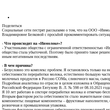
Поделиться
Социальные сети пестрят рассказами о том, что на ООО «Ивмо
Владимировне Белковой с просьбой прокомментировать ситуа
-
Что происходит на «Ивмолоке»?
- Участниками общества с ограниченной ответственностью «И
общества стала убыточной. Поэтому было принято такое реше
иным негативным последствиям.
-
В чем причина?
- Безусловно это комплекс проблем. Я остановлюсь только на н
себестоимости переработки молока, естественно большую част
молочных продуктов в Россию СОМа, сливочного масла, сыворо
Подробная аналитика по отрасли в целом изложена в Обраще
Российской Федерации Евтухову В. Л. № 598 от 08.10.2021 года
Я 10 лет работаю в секторе переработки молока и отмечаю бесп
Вторым фактором роста себестоимости стало значительное сн
компоненты: пищевые компоненты – фруктовые наполнители, с
розничная и промышленная упаковка.
Третьим фактором повышения себестоимости производимой моло