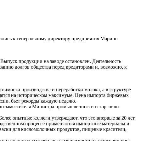
тились к генеральному директору предприятия Марине
Выпуск продукции на заводе остановлен. Деятельность
ванию долгов общества перед кредиторами и, возможно, к
тоимости производства и переработки молока, а в структуре
одятся на историческом максимуме. Цена импорта биржевых
ссии, бьет рекорды каждую неделю.
рю заместителя Министра промышленности и торговли
олее опытные коллеги утверждают, что это впервые за 20 лет.
водственном процессе применяются импортные материалы и
васки для кисломолочных продуктов, пищевые красители,
 упаковочных материалов: в зависимости от категории рост