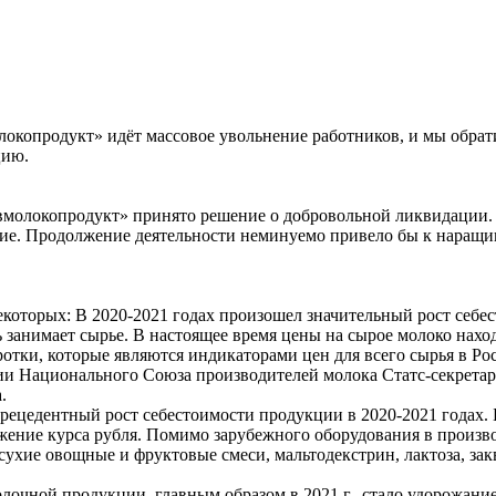
локопродукт» идёт массовое увольнение работников, и мы обра
цию.
вмолокопродукт» принято решение о добровольной ликвидации. 
ние. Продолжение деятельности неминуемо привело бы к наращи
екоторых: В 2020-2021 годах произошел значительный рост себес
ь занимает сырье. В настоящее время цены на сырое молоко нах
тки, которые являются индикаторами цен для всего сырья в Ро
нии Национального Союза производителей молока Статс-секрета
.
рецедентный рост себестоимости продукции в 2020-2021 годах. Б
ижение курса рубля. Помимо зарубежного оборудования в произ
ухие овощные и фруктовые смеси, мальтодекстрин, лактоза, зак
чной продукции, главным образом в 2021 г., стало удорожание