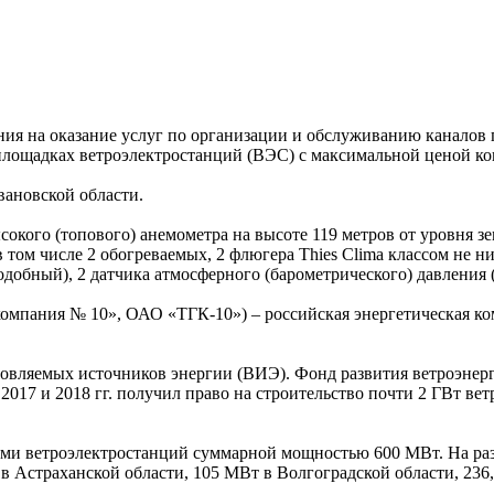
ия на оказание услуг по организации и обслуживанию каналов п
лощадках ветроэлектростанций (ВЭС) с максимальной ценой кон
Ивановской области.
сокого (топового) анемометра на высоте 119 метров от уровня з
 в том числе 2 обогреваемых, 2 флюгера Thies Clima классом не н
добный), 2 датчика атмосферного (барометрического) давления (S
пания № 10», ОАО «ТГК-10») – российская энергетическая ком
новляемых источников энергии (ВИЭ). Фонд развития ветроэне
7 и 2018 гг. получил право на строительство почти 2 ГВт вет
семи ветроэлектростанций суммарной мощностью 600 МВт. На ра
в Астраханской области, 105 МВт в Волгоградской области, 236,