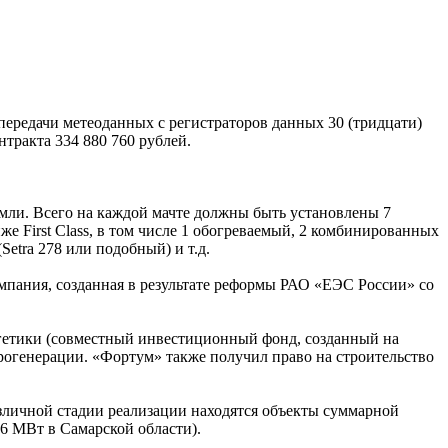
ередачи метеоданных с регистраторов данных 30 (тридцати)
тракта 334 880 760 рублей.
емли. Всего на каждой мачте должны быть установлены 7
иже First Class, в том числе 1 обогреваемый, 2 комбинированных
etra 278 или подобный) и т.д.
пания, созданная в результате реформы РАО «ЕЭС России» со
ргетики (совместный инвестиционный фонд, созданный на
рогенерации. «Фортум» также получил право на строительство
зличной стадии реализации находятся объекты суммарной
6 МВт в Самарской области).