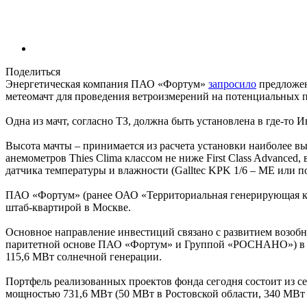
Поделиться
Энергетическая компания ПАО «Фортум»
запросило
предложен
метеомачт для проведения ветроизмерений на потенциальных п
Одна из мачт, согласно ТЗ, должна быть установлена в где-то 
Высота мачты – принимается из расчета установки наиболее вы
анемометров Thies Clima классом не ниже First Class Advanced,
датчика температуры и влажности (Galltec KPK 1/6 – ME или по
ПАО «Фортум» (ранее ОАО «Территориальная генерирующая ком
штаб-квартирой в Москве.
Основное направление инвестиций связано с развитием возоб
паритетной основе ПАО «Фортум» и Группой «РОСНАНО») в 201
115,6 МВт солнечной генерации.
Портфель реализованных проектов фонда сегодня состоит из 
мощностью 731,6 МВт (50 МВт в Ростовской области, 340 МВт 