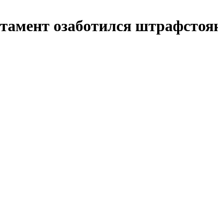
амент озаботился штрафстоян