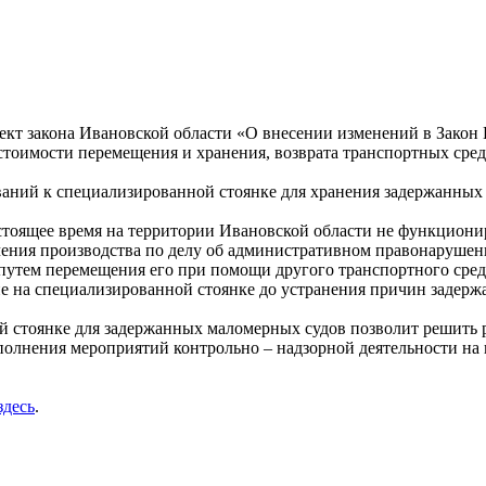
оект закона Ивановской области «О внесении изменений в Зако
стоимости перемещения и хранения, возврата транспортных сред
ований к специализированной стоянке для хранения задержанных
астоящее время на территории Ивановской области не функционир
ния производства по делу об административном правонарушении
в путем перемещения его при помощи другого транспортного ср
ие на специализированной стоянке до устранения причин задерж
ой стоянке для задержанных маломерных судов позволит решить
ыполнения мероприятий контрольно – надзорной деятельности н
здесь
.