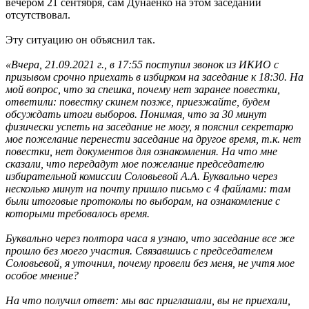
вечером 21 сентября, сам Дунаенко на этом заседании
отсутствовал.
Эту ситуацию он объяснил так.
«Вчера, 21.09.2021 г., в 17:55 поступил звонок из ИКИО с
призывом срочно приехать в избирком на заседание к 18:30. На
мой вопрос, что за спешка, почему нет заранее повестки,
ответили: повестку скинем позже, приезжайте, будем
обсуждать итоги выборов. Понимая, что за 30 минут
физически успеть на заседание не могу, я пояснил секретарю
мое пожелание перенести заседание на другое время, т.к. нет
повестки, нет документов для ознакомления. На что мне
сказали, что передадут мое пожелание председателю
избирательной комиссии Соловьевой А.А. Буквально через
несколько минут на почту пришло письмо с 4 файлами: там
были итоговые протоколы по выборам, на ознакомление с
которыми требовалось время.
Буквально через полтора часа я узнаю, что заседание все же
прошло без моего участия. Связавшись с председателем
Соловьевой, я уточнил, почему провели без меня, не учтя мое
особое мнение?
На что получил ответ: мы вас приглашали, вы не приехали,