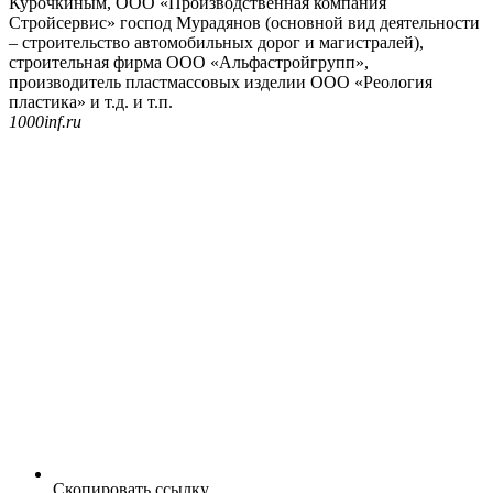
Курочкиным, ООО «Производственная компания
Стройсервис» господ Мурадянов (основной вид деятельности
– строительство автомобильных дорог и магистралей),
строительная фирма ООО «Альфастройгрупп»,
производитель пластмассовых изделии ООО «Реология
пластика» и т.д. и т.п.
1000inf.ru
Скопировать ссылку