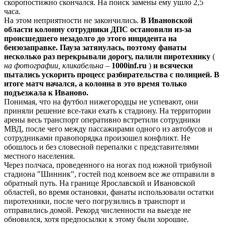
скоропостижно скончался. На поиск замены ему ушло 2,5
часа.
На этом неприятности не закончились.
В Ивановской
области колонну сотрудники ДПС остановили из-за
происшедшего незадолго до этого инцидента на
бензозаправке. Пауза затянулась, поэтому фанаты
несколько раз перекрывали дорогу, палили пиротехнику
(
на фотографии, кликабельна
–
1000inf.ru
)
и всячески
пытались ускорить процесс разбирательства с полицией. В
итоге матч начался, а колонна в это время только
подъезжала к Иваново.
Понимая, что на футбол нижегородцы не успевают, они
приняли решение все-таки ехать к стадиону. На территории
арены весь транспорт оперативно встретили сотрудники
МВД, после чего между пассажирами одного из автобусов и
сотрудниками правопорядка произошел конфликт. Не
обошлось и без словесной перепалки с представителями
местного населения.
Через полчаса, проведенного на ногах под южной трибуной
стадиона "Шинник", гостей под конвоем все же отправили в
обратный путь. На границе Ярославской и Ивановской
областей, во время остановки, фанаты использовали остатки
пиротехники, после чего погрузились в транспорт и
отправились домой. Рекорд численности на выезде не
обновился, хотя предпосылки к этому были хорошие.