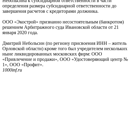
Небольсина к субсидиарной ответственности в части
определения размера субсидиарной ответственности до
завершения расчетов с кредиторами должника.
ООО «Экострой» признанно несостоятельным (банкротом)
решением Арбитражного суда Ивановской области от 21
января 2020 года.
Дмитрий Небольсин (по региону присвоения ИНН – житель
Орловской области) кроме того был учредителем нескольких
ныне ликвидированных московских фирм: ООО
«Привлечение и продажи», ООО «Удостоверяющий центр №
1», ООО «Профит».
1000inf.ru