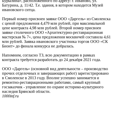
Бурылина», расположенного по адресу: г. Иваново, ул.
Батурина, д. 11/42. Т.е. здания, в котором находится Музей
ивановского ситца.
Первый номер присвоен заявке ООО «Даргель» из Смоленска
с ценой предложения 4,479 млн рублей, при максимальной
цене контракта 4,98 млн рублей. Второй номер присвоен
заявке столичного ООО «Архитектурно-реставрационная
мастерская № 7», цена предложения москвичей составила 4,61
млн рублей. Заявка ивановского участника торгов ООО «СК
Бионт» до финала конкурса не добралась.
Напомним, согласно ТЗ, всю документацию в рамках
контракта требуется разработать до 24 декабря 2021 года.
ООО «Даргель» (основной вид деятельности – производство
прочих отделочных и завершающих работ) зарегистрировано
в Смоленске в 2013 году. Вполне успешно занимается и
ремонтно-реставрационными работами, самый крупный
госзаказчик - управление по охране историко-культурного
наследия Брянской области.
1000inf.ru