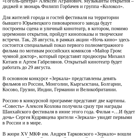
«Гоголь-центра» Алексей Агранович. Музыканты открытия –
диджей и звонарь Филипп Горбачев и группа «Колокол».
Для жителей города и гостей фестиваля на территории
бывшего Юрьевецкого пивоваренного завода будут
построены сцена и уличный кинотеатр, в котором, помимо
церемонии открытия, пройдут кинопоказы и творческие
встречи. Так, 28 августа, в рамках акции «Ночь кино» здесь
состоится специальный показ первого полнометражного
фильма по мотивам российских комиксов «Майор Гром:
чумной доктор», который представят продюсеры Михаил
Китаев и Артем Габрелянов. Открытый кинотеатр будет
работать до 29 августа.
В основном конкурсе «Зеркала» представлены девять
фильмов из России, Монголии, Кыргызстана, Болгарии,
Косово, Грузии, Индии, Германии и Великобритании.
Россию в конкурсной программе представят две картины.
«Совесть» Алексея Козлова получила сразу три награды
Шанхайского фестиваля в июне этого года. Фильм «…И будет
дочь» Сергея Кудрявцева зрители «Зеркала» увидят первыми
в России и в мире.
В жюри XV МКФ им. Андрея Тарковского «Зеркало» вошли