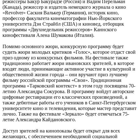
режиссеры Бакур Бакурадзе (Россия) и Вадим Перельман
(Канада), режиссер и издатель немецкого журнала о кино
«Revolver» Саския Валькер (Германия), историк кино,
профессор факультета кинематографии Нью-Йоркского
университета Дэн Страйбл (США) и киновед, отборщик
программы «Двухнедельник режиссеров» Каннского
кинофестиваля Алена Шумакова (Италия).
Помимо основного жюри, конкурсную программу будет
судить жюри молодых критиков «Голос», которое отдаст свой
приз одному из конкурсных фильмов. На фестивале также
традиционно работает жюри ивановских зрителей, в которое
входят люди, принимающие активное участие в культурной и
общественной жизни города – они вручают приз лучшему
фильму российской программы «Свои». Традиционная
программа «Тарковский контекст» в этом году посвящена 70-
летию Александра Сокурова. В программу войдут авторские
цифровые реставрации его классических произведений, а
также дебютные работы его учеников в Санкт-Петербургском
университете кино и телевидения, которые мастер представит
лично. Также на фестивале «Зеркало» будет отмечаться 75-
летие Александра Кайдановского.
Доступ зрителей на кинопоказы будет открыт для всех
желающих, с обеспечением необходимой социальной