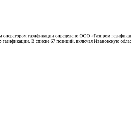
м оператором газификации определено ООО «Газпром газификац
р газификации. В списке 67 позиций, включая Ивановскую облас