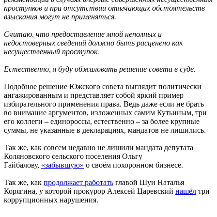
проступков и при отсутствии отягчающих обстоятельств
взыскания могут не применяться.
Считаю, что предоставление мной неполных и
недостоверных сведений должно быть расценено как
несущественный проступок.
Естественно, я буду обжаловать решение совета в суде.
Подобное решение Южского совета выглядит политически
ангажированным и представляет собой яркий пример
избирательного применения права. Ведь даже если не брать
во внимание аргументов, изложенных самим Кутьиным, три
его коллеги – единороссы, естественно – за более крупные
суммы, не указанные в декларациях, мандатов не лишились.
Так же, как совсем недавно не лишили мандата депутата
Коляновского сельского поселения Ольгу
Гайбалову,
«забывшую»
о своём похоронном бизнесе.
Так же, как
продолжает работать
главой Шуи Наталья
Корягина, у которой прокурор Алексей Царевский
нашёл
три
коррупционных нарушения.