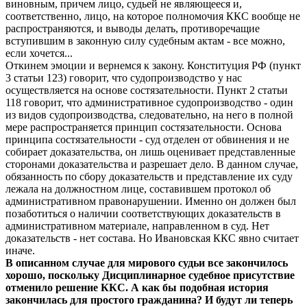
виновным, причем лицо, судьей не являющееся и,
соответственно, лицо, на которое полномочия ККС вообще не
распространяются, и выводы делать, противоречащие
вступившим в законную силу судебным актам - все можно,
если хочется...
Откинем эмоции и вернемся к закону. Конституция РФ (пункт
3 статьи 123) говорит, что судопроизводство у нас
осуществляется на основе состязательности. Пункт 2 статьи
118 говорит, что административное судопроизводство - один
из видов судопроизводства, следовательно, на него в полной
мере распространяется принцип состязательности. Основа
принципа состязательности - суд отделен от обвинения и не
собирает доказательства, он лишь оценивает представленные
сторонами доказательства и разрешает дело. В данном случае,
обязанность по сбору доказательств и представление их суду
лежала на должностном лице, составившем протокол об
административном правонарушении. Именно он должен был
позаботиться о наличии соответствующих доказательств в
административном материале, направленном в суд. Нет
доказательств - нет состава. Но Ивановская ККС явно считает
иначе.
В описанном случае для мирового судьи все закончилось
хорошо, поскольку Дисциплинарное судебное присутствие
отменило решение ККС. А как бы подобная история
закончилась для простого гражданина? И будут ли теперь