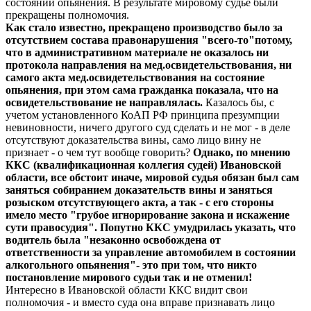
состоянии опьянения. В результате мировому судье были
прекращены полномочия.
Как стало известно, прекращено производство было за
отсутствием состава правонарушения "всего-то"потому,
что в административном материале не оказалось ни
протокола направления на мед.освидетельствования, ни
самого акта мед.освидетельствования на состояние
опьянения, при этом сама гражданка показала, что на
освидетельствование не направлялась.
Казалось бы, с
учетом установленного КоАП РФ принципа презумпции
невиновности, ничего другого суд сделать и не мог - в деле
отсутствуют доказательства вины, само лицо вину не
признает - о чем тут вообще говорить?
Однако, по мнению
ККС (квалификационная коллегия судей) Ивановской
области, все обстоит иначе, мировой судья обязан был сам
заняться собиранием доказательств вины и заняться
розыском отсутствующего акта, а так - с его стороны
имело место "грубое игнорирование закона и искажение
сути правосудия". Попутно ККС умудрилась указать, что
водитель была "незаконно освобождена от
ответственности за управление автомобилем в состоянии
алкогольного опьянения"- это при том, что никто
постановление мирового судьи так и не отменил!
Интересно в Ивановской области ККС видит свои
полномочия - и вместо суда она вправе признавать лицо