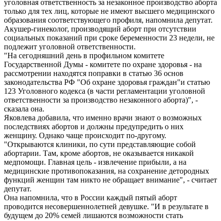
уголовная ответственность за незаконное производство аборта
только для тех лиц, которые не имеют высшего медицинского
образования соответствующего профиля, напомнила депутат.
Акушер-гинеколог, производящий аборт при отсутствии
социальных показаний при сроке беременности 23 недели, не
подлежит уголовной ответственности.
"На сегодняшний день в профильном комитете
Государственной Думы - комитете по охране здоровья - на
рассмотрении находятся поправки в статью 36 основ
законодательства РФ "Об охране здоровья граждан"и статью
123 Уголовного кодекса (в части регламентации уголовной
ответственности за производство незаконного аборта)", -
сказала она.
Яковлева добавила, что именно врачи знают о возможных
последствиях абортов и должны предупредить о них
женщину. Однако чаще происходит по-другому.
"Открываются клиники, по сути представляющие собой
абортарии. Там, кроме абортов, не оказывается никакой
медпомощи. Главная цель - извлечение прибыли, а на
медицинские противопоказания, на сохранение детородных
функций женщин там никто не обращает внимание", - считает
депутат.
Она напомнила, что в России каждый пятый аборт
проводится несовершеннолетней девушке. "И в результате в
будущем до 20% семей лишаются возможности стать