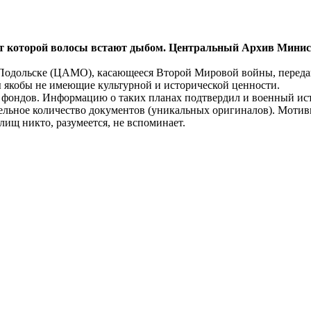
 от которой волосы встают дыбом. Центральный Архив Мини
 Подольске (ЦАМО), касающееся Второй Мировой войны, перед
 якобы не имеющие культурной и исторической ценности.
ей фондов. Информацию о таких планах подтвердил и военный ис
льное количество документов (уникальных оригиналов). Мотивир
лищ никто, разумеется, не вспоминает.