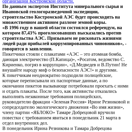
организаций Костромской области.
По данным экспертов Института минерального сырья и
Ивановской геологоразведочной экспедиции,
строительство Костромской АЭС будет происходить на
множественном активном разломе земной коры.
«В 1996 году в нашей области состоялся референдум, на
котором 87,43% проголосовавших высказались против
строительства АЭС. Призываем не рисковать жизнями
людей ради прибылей коррумпированных чиновников», -
говорится в заявлении.
Пикетчики стояли с плакатами «АЭС – это атомная бомба,
дающая электричество (П.Капица)», «Росатом, ведомство С.
Кириенко, погряз в коррупции», «Д.Медведев и В.Путин! Не
внушайте народу миф о безопасности АЭС!» и другими.
К пикетчикам неоднократно подходили полицейские,
которые переписывали их паспортные данные, а по
окончании пикетов вызывающе потребовали проехать с ними
и отдать плакаты. После того, как активисты отказались
выполнять незаконные требования полицейских,
руководителю фракции «Зеленая Россия» Ирине Резниковой и
сопредседателю экологического движения «Во имя жизни»,
члену партии «ЯБЛОКО» Тамаре Добрецовой вручили
повестки с требованием явиться в понедельник 21 марта в
отдел внутренних дел.
В понедельник Ирина Резникова и Тамара Добрецова