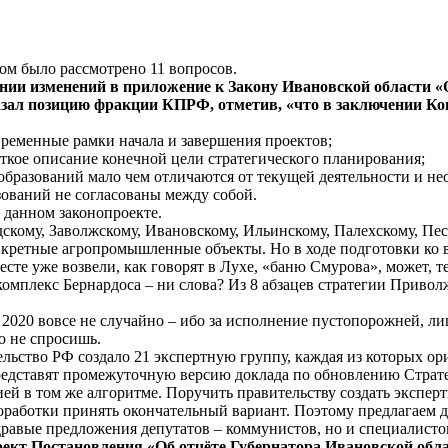
ром было рассмотрено 11 вопросов.
ении изменений в приложение к Закону Ивановской области «
казал позицию фракции КПРФ, отметив, «что в заключении К
временные рамки начала и завершения проектов;
ткое описание конечной цели стратегического планирования;
образований мало чем отличаются от текущей деятельности и н
ований не согласованы между собой.
 данном законопроекте.
дскому, Заволжскому, Ивановскому, Ильинскому, Палехскому, Пе
кретные агропромышленные объекты. Но в ходе подготовки ко в
есте уже возвели, как говорят в Лухе, «баню Смурова», может,
мплекс Бернардоса – ни слова? Из 8 абзацев стратегии Приволж
2020 вовсе не случайно – ибо за исполнение пустопорожней, ли
о не спросишь.
ельство РФ создало 21 экспертную группу, каждая из которых 
представят промежуточную версию доклада по обновлению Стратег
гией в том же алгоритме. Поручить правительству создать экспе
работки принять окончательный вариант. Поэтому предлагаем д
здравые предложения депутатов – коммунистов, но и специалист
ект Постановления «Об отчёте Губернатора Ивановской обла