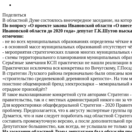
Поделиться
В областной Думе состоялось внеочередное заседание, на кото
По вопросу «О проекте закона Ивановской области «О внес
Ивановской области до 2020 года» депутат Г.К.Шутов выс
отмечено:
- не во всех муниципальных образованиях определены чёткие 
- в основной массе муниципальных образований отсутствует чё
- мероприятия стратегических планов многих муниципальных 
- схемы территориального планирования муниципальных образ
Серьёзные замечания КСП практически не нашли реализации в
Практически исключена вся конкретика по Вичугскому, Г.Поса
В стратегии Лухского района первоначально были описаны кон
«строительство средневековой деревянной крепости». На том м
поистине общемировой бренд электросварки – мемориальный ко
отрадное произойдёт?
И такое выхолащивание конкретной сути авторами Стратегии - 
правительства, так и с местных администраций никого ни за чт
Для корректировки общефедеральной Стратегии - 2020 Правит
проблему. Предполагается, что к августу экспертные группы 
Думается, что и нам следует поработать над областной Страте
составить промежуточную версию, а после дополнительной про
Депутатское большинство, как всегда, не услышала не только 
На заседании областной Думы депутатами был обсуждён про