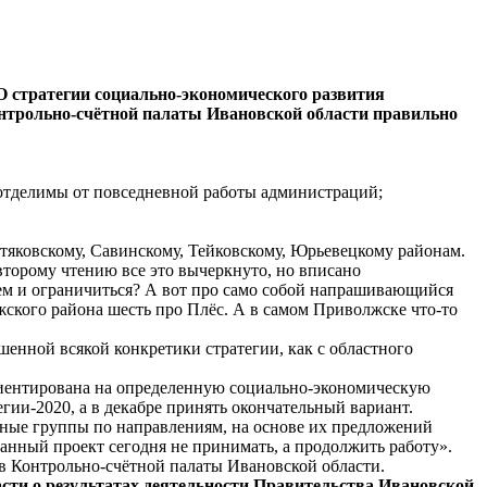
О стратегии социально-экономического развития
онтрольно-счётной палаты Ивановской области правильно
еотделимы от повседневной работы администраций;
стяковскому, Савинскому, Тейковскому, Юрьевецкому районам.
торому чтению все это вычеркнуто, но вписано
 тем и ограничиться? А вот про само собой напрашивающийся
ского района шесть про Плёс. А в самом Приволжске что-то
шенной всякой конкретики стратегии, как с областного
ориентирована на определенную социально-экономическую
ии-2020, а в декабре принять окончательный вариант.
ртные группы по направлениям, на основе их предложений
анный проект сегодня не принимать, а продолжить работу».
ов Контрольно-счётной палаты Ивановской области.
сти о результатах деятельности Правительства Ивановской