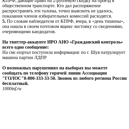
КПРФ, дающие право на 2-рублевую скидку на проезд в
общественном транспорте. Кто дал распоряжение
распространять эти талоны, точно выяснить не удалось,
показания членов избирательных комиссий расходятся.
5.
По словам наблюдателя от КПРФ, вчера, в «день тишины»,
она нашла в своем почтовом ящике листовку со сведениями,
очерняющими кандидатов.
На твиттер-аккаунте ИРО АНО «Гражданский контроль»
всего одно сообщение:
На смс-портал поступила информация: по г. Шуя патрулирует
машина партии ЛДПР
О возможных нарушениях на выборах вы можете
сообщать по телефону горячей линии Ассоциации
"ГОЛОС"8-800-333-33-50. Звонок из любого региона России
бесплатный.
1000inf.ru