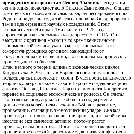
президентом которого стал Леонид Абалкин.
Сегодня эта
организация продолжает дело Николая Дмитриевича. Однако
идеи русского экономиста-самородка, репрессированного на
Родине и на долгие годы забытого, попав на Запад, проросли
там в виде серьезных научных исследований. Стоит
вспомнить, что Николай Дмитриевич в 1926 году
спрогнозировал экономическую депрессию в США. Он
выступил с критикой модной в то время кейнсианской
экономической теории, указывая, что экономика – это
саморегулирующийся организм, зависящий не от
государственных интервенций, а от социальных процессов,
происходящих в обществе.
Итак, немного о теории длинных экономических циклов
Кондратьева. В 20-е годы в Европе особой популярностью
пользовались циклические теории. В частности, циклическую
теорию культуры в своем «Закате Европы» создал немецкий
философ Освальд Шпенглер. Идеи цикличности Кондратьев
перенес на социально-экономические процессы. Он считал,
что развитые индустриальные общества подвержены
циклическим колебаниям сроком в 40-50 лет: развитие,
процветание, стагнация, экономический упадок. Сначала
происходит активное наращивание производительной силы,
население экономически активно, поэтому растет
производительность труда. После этого общество достигает
процветания: высокий уровень доходов, низкая инфляция и