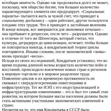
всеобщая занятость. Однако так продолжаться долго не может,
поскольку, чем общество богаче, тем большее количество
паразитирующего элемента оно продуцирует. «Социальные
паразиты» пытаются жить за чужой счет, что приводит к
социальному дисбалансу – одни работают, другие пользуются
плодами этих трудов. Что и приводит к застойным явлениям.
В конце концов, все завершается для экономики печально –
она пребывает в депрессии, после чего – разрушается. Однако
в отличие от того же Шпенглера, который считал, что
культура, деградируя до цивилизации, исчезает, чтобы больше
не повториться никогда, в кондратьевской теории циклы
повторяются. Иными словами, после экономической «зимы»
вновь приходит «весна».
Исходя из своих исследований, Кондратьев установил, что во
время подъема длинной волны возрастало количество войн и
восстаний, происходило вовлечение новых стран и регионов
в мировую торговлю и в мировое разделение труда.
Появление циклов и их временную протяженность он
связывал с сверхдолгосрочными инвестициями в
инфраструктуру. Тот же НЭП с его индустриализацией и
инфраструктурными изменениями – это и был тот самый этап
развития, на котором большие массы населения должны были
стать активными участниками экономических изменений в
стране.
Несмотря на то, что имя Кондратьева в СССР было