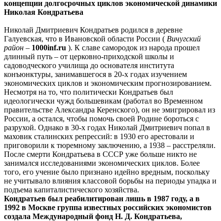
концепции долгосрочных циклов экономической динамики
Николая Кондратьева
Николай Дмитриевич Кондратьев родился в деревне
Галуевская, что в Ивановской области России (
Вичугский
район
–
1000inf.ru
). К славе самородок из народа прошел
длинный путь – от церковно-приходской школы и
садоводческого училища до основателя института
конъюнктуры, занимавшегося в 20-х годах изучением
экономических циклов и экономическим прогнозированием.
Несмотря на то, что политически Кондратьев был
идеологически чужд большевикам (работал во Временном
правительстве Александра Керенского), он не эмигрировал из
России, а остался, чтобы помочь своей Родине бороться с
разрухой. Однако в 30-х годах Николай Дмитриевич попал в
маховик сталинских репрессий: в 1930 его арестовали и
приговорили к тюремному заключению, а 1938 – расстреляли.
После смерти Кондратьева в СССР уже больше никто не
занимался исследованиями экономических циклов. Более
того, его учение было признано идейно вредным, поскольку
не учитывало влияния классовой борьбы на периоды упадка и
подъема капиталистического хозяйства.
Кондратьев был реабилитирован лишь в 1987 году, а в
1992 в Москве группа известных российских экономистов
создала Международный фонд Н. Д. Кондратьева,