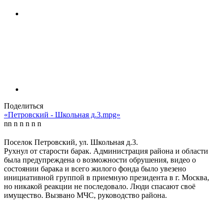
Поделиться
«Петровский - Школьная д.3.mpg»
n
n
n
n
n
n
n
Поселок Петровский, ул. Школьная д.3.
Рухнул от старости барак. Администрация района и области
была предупреждена о возможности обрушения, видео о
состоянии барака и всего жилого фонда было увезено
инициативной группой в приемную президента в г. Москва,
но никакой реакции не последовало. Люди спасают своё
имущество. Вызвано МЧС, руководство района.