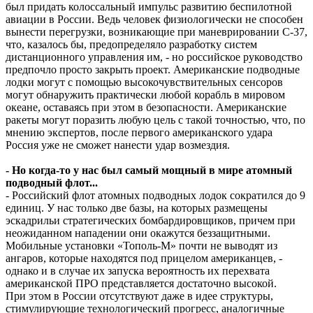
был придать колоссальный импульс развитию беспилотной
авиации в России. Ведь человек физиологически не способен
вынести перегрузки, возникающие при маневрировании С-37,
что, казалось бы, предопределяло разработку систем
дистанционного управления им, - но российское руководство
предпочло просто закрыть проект. Американские подводные
лодки могут с помощью высокочувствительных сенсоров
могут обнаружить практически любой корабль в мировом
океане, оставаясь при этом в безопасности. Американские
ракеты могут поразить любую цель с такой точностью, что, по
мнению экспертов, после первого американского удара
Россия уже не сможет нанести удар возмездия.
- Но когда-то у нас был самый мощный в мире атомный
подводный флот...
- Российский флот атомных подводных лодок сократился до 9
единиц. У нас только две базы, на которых размещены
эскадрильи стратегических бомбардировщиков, причем при
неожиданном нападении они окажутся беззащитными.
Мобильные установки «Тополь-М» почти не выводят из
ангаров, которые находятся под прицелом американцев, -
однако и в случае их запуска вероятность их перехвата
американской ПРО представляется достаточно высокой.
При этом в России отсутствуют даже в идее структуры,
стимулирующие технологический прогресс, аналогичные