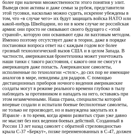
более при наличии множественности этого понятия у элит.
Выведя свои активы и даже семьи за рубеж, представители
этой тусовки, насколько можно судить, искренне убеждены в
том, что «в случае чего» их будут защищать войска НАТО или
какой-нибудь Швейцарии, но ни в коем случае не российская
армия: они просто не связывают своего будущего с «этой
страной», которую они осваивают едва ли вахтовым методом.
Именно поэтому отсутствует даже в теории, даже в порядке
постановки вопроса ответ на с каждым годом все более
грозный технологический вызов США и в целом Запада. В
частности, американская бронетехника может уничтожать
наши танки с такого расстояния, с какого они не смогут в
американцев даже попасть. Американские самолеты,
исполненные по технологии «стелс», до сих пор не имеющие
аналогов в мире, невидимы для радаров. С помощью
дистанционных приборов ночного видения американские
солдаты могут в режиме реального времени глубоко в тылу
наблюдать за противником и нападать на него, оставаясь при
этом незамеченными. Наша страна, специалисты которой
впервые создали и испытали боевые беспилотные самолеты,
не только не производит, но и вынуждена закупать их в
Израиле - в то время, когда армии развитых стран уже давно
не мыслят без них ведения боевых действий. Созданный в
России 13 лет назад самолет с обратной стреловидностью
крыла С-37 «Беркут», позже переименованных в С-47, должен