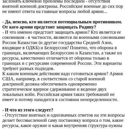
заслонять ключевой проблемы последней - отсутствия
внятной военной доктрины. Российские военные до сих пор
не имеют ответа на главные вопросы любой армии...
- Да, неясно, кто является потенциальным противником.
От кого армии предстоит защищать Родину?
- И что именно предстоит защищать армии? Кто является ее
союзником - в частности, являются ли военными союзниками
России Казахстан (и другие государства Средней Азии,
входящие в ОДКБ) и Белоруссия? Понятно, что оборона в
границах, включающих Белоруссию и Казахстан, а также их
ресурсы, качественно отличается от обороны только в
границах и с ресурсами современной России. Эти варианты
требуют разных подходов.
К каким военным действиям надо готовиться армии? Армия
США, например, в соответствии со старой военной
доктриной должна обеспечивать одновременно
стратегическое ядерное сдерживание и ведение двух
локальных войн. Российская армия таких требований не
имеет и потому находится в состоянии неопределенности.
- И что из этого следует?
- Отсутствие внятных и однозначных ответов на эти вопросы
делает бессмысленной саму постановку вопроса о том, какие
ресурсы, какое оружие и какая внутренняя структура нужны