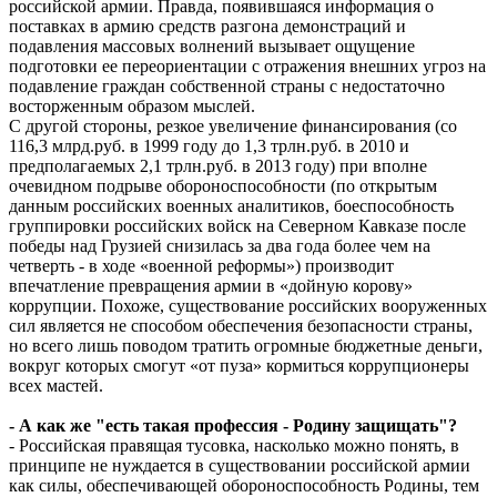
российской армии. Правда, появившаяся информация о
поставках в армию средств разгона демонстраций и
подавления массовых волнений вызывает ощущение
подготовки ее переориентации с отражения внешних угроз на
подавление граждан собственной страны с недостаточно
восторженным образом мыслей.
С другой стороны, резкое увеличение финансирования (со
116,3 млрд.руб. в 1999 году до 1,3 трлн.руб. в 2010 и
предполагаемых 2,1 трлн.руб. в 2013 году) при вполне
очевидном подрыве обороноспособности (по открытым
данным российских военных аналитиков, боеспособность
группировки российских войск на Северном Кавказе после
победы над Грузией снизилась за два года более чем на
четверть - в ходе «военной реформы») производит
впечатление превращения армии в «дойную корову»
коррупции. Похоже, существование российских вооруженных
сил является не способом обеспечения безопасности страны,
но всего лишь поводом тратить огромные бюджетные деньги,
вокруг которых смогут «от пуза» кормиться коррупционеры
всех мастей.
- А как же "есть такая профессия - Родину защищать"?
- Российская правящая тусовка, насколько можно понять, в
принципе не нуждается в существовании российской армии
как силы, обеспечивающей обороноспособность Родины, тем