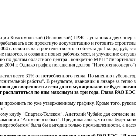
кции Комсомольской (Ивановской) ГРЭС - установки двух энерг
азрабатывать всю проектную документацию и готовить строите
004 г. освоить на строительство этого объекта до 1 млрд. руб, 
 налогов, и создание новых рабочих мест, и улучшение ситуац
ю по долгам областного центра - конкретно МУП "Ивгортеплоэ
 2004 г. Однако график погашения долгов "Ивгортеплоэнерго"не
атил всего 31% от потребленного тепла. По мнению губернатора
снительной работы". В результате, ивановцы в январе за тепло 
юю договоренность: если долги муниципалов не будет погашен
дет расплатиться по ним максимум за три года. Глава РАО ЕЭ
на проходить по уже утвержденному графику. Кроме того, руков
о".
ому клубу "Спартак-Телеком". Анатолий Чубайс дал согласие на
компании "Атомэнергосбыт". Предполагалось, что она будет кон
омэнергосбытом"была бы выгодна только промышленности, а насел
овлетворен результатами встречи с главой РАО ЕЭС. "Я всегд