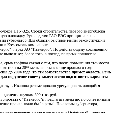
облоков ПГУ-325. Сроки строительства первого энергоблока
льную площадку. Руководство РАО ЕЭС принципиально
заявил губернатор. Для области быстрые темпы реконструкции
ии в Комсомольском районе.
нерго"- перед АО "Ивэнерго". По действующему соглашению,
 выполняет, более того, в последнее время полностью
, срыв графика связан с тем, что после повышения стоимости
заплатили на 20% меньше, чем в конце прошлого года.
ы до 2004 года, то эти обязательства примет область. Речь
С дал поручение своему заместителю подготовить варианты
одству г. Иванова рекомендовано урегулировать длящийся
 выделение шуянам 300 тыс. руб.
курировать с "Ивэнерго"и предлагать энергию по более низким
ение проигрывало бы "в разы". По словам губернатора,
а удовлетворен, когда встречаюсь с Чубайсом", - заявил