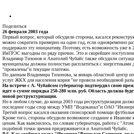
Поделиться
26 февраля 2003 года
Первый вопрос, который обсудили стороны, касался реконстру
можно сократить примерно на один год, если одновременно р
поддержало эту инициативу. Поэтому, есть возможность уже в 2
ИвГРЭС выгодны по ряду причин. Это и скорейшее поступление
Владимир Тихонов и Анатолий Чубайс также обсудили ситуаци
муниципалы должны полностью расплатиться с энергетиками до
"провалены"и текущие платежи.
По данным Владимира Тихонова, за январь областной центр опл
услуг ЖКХ для населения мэрия "не провела необходимой разъя
На встрече с А. Чубайсом губернатор подтвердил свою прежн
идет о сумме порядка 250-280 млн. руб. Область должна бу
новой реструктуризации.
Но в любом случае, до конца 2003 года реструктуризация долж
последние годы спор между УМП "Водоканал"и ОАО "Ивэнерг
Третий вопрос касался оказания спонсорской помощи футбольн
Кроме того, стороны обсудили возможное создание в Иванове 
ценам. Как выяснилось, по словам губернатора, работа с "Ат
подобной точки зрения придерживается и Анатолий Чубайс.
P.S. Как сообщил глава "Ивэнерго"Вячеслав Смирнов, он уд