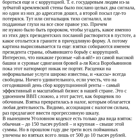
бороться еще и с коррупцией. Т. е. государевым людям из-за
зубчатой кремлевской стены было послано целых два сигнала,
но один из них до адресатов дошел, а второй посыл где-то
потерялся. Тут или сигнальщик тихо сигналил, или
подданные глухи на все свое правое ухо. Причем
не нужно было быть пророком, чтобы угадать, какое именно
из этих двух президентских посланий растворится в пустоте, а
какое отольется в граните в причудливую форму. А потому
картина вырисовывается та еще: взятки собираются именем
президента страны, объявившего борьбу с коррупцией.
Интересно, что никакие грозные «ай-я-яй!» из самой высокой
башни и суровые сдвигания бровей а-ля Киса Воробьянинов
пока этот натюрморт никак не портят. Расценки на
неформальные услуги широко известны, и «кассы» всегда
свободны. Ничего удивительного, если учесть, что на
сегодняшний день сбор коррупционной ренты – самый
эффективный и масштабный бизнес в нашей стране. Это с
удвоением ВВП сложно, а этот растет, как борщевик по
обочинам. Взятка превратилась в налог, которым облагается
любая деятельность. Видимо, ассоциация с налогом сильна,
раз предлагают ввести прогрессивную шкалу.
В нынешнем Уголовном кодексе есть только два вида взяток:
обычная – до 150 тысяч рублей – и крупная – свыше этой
суммы. Но в прошлом году две трети всех пойманных
уличены во взятках всего лишь от 500 до 10 тысяч рублей.