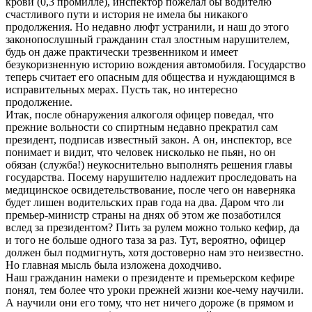
крови (0,3 промилле), инспектор пожелал бы водителю
счастливого пути и история не имела бы никакого
продолжения. Но недавно люфт устранили, и наш до этого
законопослушный гражданин стал злостным нарушителем,
будь он даже практически трезвенником и имеет
безукоризненную историю вождения автомобиля. Государство
теперь считает его опасным для общества и нуждающимся в
исправительных мерах. Пусть так, но интересно
продолжение.
Итак, после обнаружения алкоголя офицер поведал, что
прежние вольности со спиртным недавно прекратил сам
президент, подписав известный закон. А он, инспектор, все
понимает и видит, что человек нисколько не пьян, но он
обязан (служба!) неукоснительно выполнять решения главы
государства. Посему нарушителю надлежит проследовать на
медицинское освидетельствование, после чего он наверняка
будет лишен водительских прав года на два. Даром что ли
премьер-министр страны на днях об этом же позаботился
вслед за президентом? Пить за рулем можно только кефир, да
и того не больше одного таза за раз. Тут, вероятно, офицер
должен был подмигнуть, хотя достоверно нам это неизвестно.
Но главная мысль была изложена доходчиво.
Наш гражданин намеки о президенте и премьерском кефире
понял, тем более что уроки прежней жизни кое-чему научили.
А научили они его тому, что нет ничего дороже (в прямом и