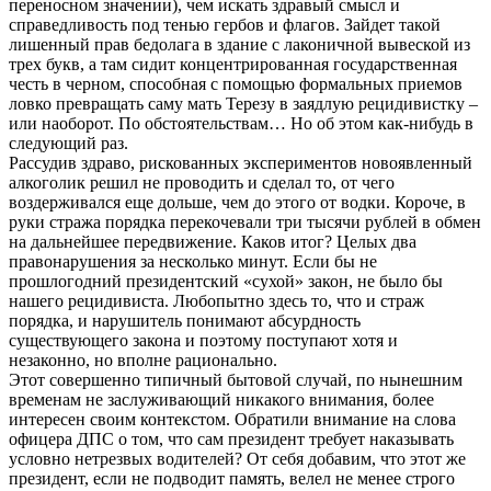
переносном значении), чем искать здравый смысл и
справедливость под тенью гербов и флагов. Зайдет такой
лишенный прав бедолага в здание с лаконичной вывеской из
трех букв, а там сидит концентрированная государственная
честь в черном, способная с помощью формальных приемов
ловко превращать саму мать Терезу в заядлую рецидивистку –
или наоборот. По обстоятельствам… Но об этом как-нибудь в
следующий раз.
Рассудив здраво, рискованных экспериментов новоявленный
алкоголик решил не проводить и сделал то, от чего
воздерживался еще дольше, чем до этого от водки. Короче, в
руки стража порядка перекочевали три тысячи рублей в обмен
на дальнейшее передвижение. Каков итог? Целых два
правонарушения за несколько минут. Если бы не
прошлогодний президентский «сухой» закон, не было бы
нашего рецидивиста. Любопытно здесь то, что и страж
порядка, и нарушитель понимают абсурдность
существующего закона и поэтому поступают хотя и
незаконно, но вполне рационально.
Этот совершенно типичный бытовой случай, по нынешним
временам не заслуживающий никакого внимания, более
интересен своим контекстом. Обратили внимание на слова
офицера ДПС о том, что сам президент требует наказывать
условно нетрезвых водителей? От себя добавим, что этот же
президент, если не подводит память, велел не менее строго