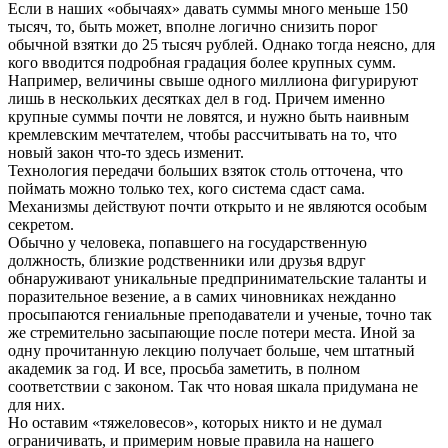
Если в наших «обычаях» давать суммы много меньше 150
тысяч, то, быть может, вполне логично снизить порог
обычной взятки до 25 тысяч рублей. Однако тогда неясно, для
кого вводится подробная градация более крупных сумм.
Например, величины свыше одного миллиона фигурируют
лишь в нескольких десятках дел в год. Причем именно
крупные суммы почти не ловятся, и нужно быть наивным
кремлевским мечтателем, чтобы рассчитывать на то, что
новый закон что-то здесь изменит.
Технология передачи больших взяток столь отточена, что
поймать можно только тех, кого система сдаст сама.
Механизмы действуют почти открыто и не являются особым
секретом.
Обычно у человека, попавшего на государственную
должность, близкие родственники или друзья вдруг
обнаруживают уникальные предпринимательские таланты и
поразительное везение, а в самих чиновниках нежданно
просыпаются гениальные преподаватели и ученые, точно так
же стремительно засыпающие после потери места. Иной за
одну прочитанную лекцию получает больше, чем штатный
академик за год. И все, просьба заметить, в полном
соответствии с законом. Так что новая шкала придумана не
для них.
Но оставим «тяжеловесов», которых никто и не думал
ограничивать, и примерим новые правила на нашего