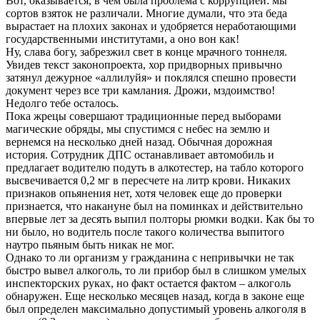
Вот, оказывается, в чем была проблема с коррупцией: мы
сортов взяток не различали. Многие думали, что эта беда
вырастает на плохих законах и удобряется неработающими
государственными институтами, а оно вон как!
Ну, слава богу, забрезжил свет в конце мрачного тоннеля.
Увидев текст законопроекта, хор придворных привычно
затянул дежурное «аллилуйя» и поклялся спешно провести
документ через все три камлания. Дрожи, мздоимство!
Недолго тебе осталось.
Пока жрецы совершают традиционные перед выборами
магические обряды, мы спустимся с небес на землю и
вернемся на несколько дней назад. Обычная дорожная
история. Сотрудник ДПС останавливает автомобиль и
предлагает водителю подуть в алкотестер, на табло которого
высвечивается 0,2 мг в пересчете на литр крови. Никаких
признаков опьянения нет, хотя человек еще до проверки
признается, что накануне был на поминках и действительно
впервые лет за десять выпил полторы рюмки водки. Как бы то
ни было, но водитель после такого количества выпитого
наутро пьяным быть никак не мог.
Однако то ли организм у гражданина с непривычки не так
быстро вывел алкоголь, то ли прибор был в слишком умелых
инспекторских руках, но факт остается фактом – алкоголь
обнаружен. Еще несколько месяцев назад, когда в законе еще
был определен максимально допустимый уровень алкоголя в