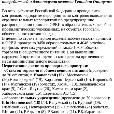
потребителей и благополучия человека Геннадия Онищенко
Во всех субъектах Российской Федерации проводились
контрольно-надзорные мероприятия по контролю выполнения
ограничительных мероприятий по предупреждению
распространения гриппа и ОРВИ в образовательных, лечебно-
профилактических учреждениях, на объектах торговли,
общественного питания и др.
В целом по стране в период подъема заболеваемости гриппом
и ОРВИ проверено 9450 образовательных и 4046 лечебно-
профилактических учреждений, а также 10804 объекта
торговли и общественного питания. При выявлении
нарушений противоэпидемического режима применяются
меры административного воздействия.
Недостаточно активно проводились проверки:
-
объектов торговли и общественного питания
(проверено
до 30 объектов)
в Ивановской (15)
, Московской
(26),Новгородской (19), Карачаево-Черкесской (10), Кировской
(14), Курганской (19) областях, ХМАО (13), Забайкальском
крае (5), Р.Саха-Якутия (26), Камчатском крае (2),
Хабаровском крае (15), Еврейской АО (15);
-
образовательных учреждений
(проведено до 30 проверок):
[b]в Ивановской (18)
[/b], Калужской (21), Курской (19),
Рязанской (22), Новгородской (25), Пензенской (24) областях,
Р.Коми (21), Р.Адыгея (8), Р.Калмыкия (11), Р.Кабардино-