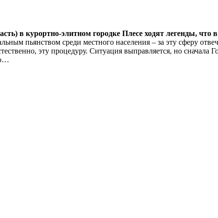
ть) в курортно-элитном городке Плесе ходят легенды, что в 
овальным пьянством среди местного населения – за эту сферу отв
стественно, эту процедуру. Ситуация выправляется, но сначала Г
во…