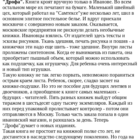
"Дрофа".
Книги кроят вручную только в Иванове. Во всем
остальном мире их печатают на бумаге. Маленький швейный
цех, который работал на "Самтексе"уже несколько лет, шил в
основном элитное постельное белье. И вдруг приехали
москвичи с совершенно новым заказом. Оказывается,
московские предприятия не рискнули делать необычные
книжки. Ивановцы взялись. От издателей здесь тексты и
эскизы рисунков. Ткань здешняя, печать рисунка и пошив - а
книжечки эти надо еще шить - тоже здешние. Внутри листы
проложены синтепоном. Когда ее вынимаешь из пакета, она
приобретает пышный объем, который можно использовать
как подушечку, как игрушечку. Для ребенка очень интересный
и новый тип игрушки.
Такую книжку не так легко порвать, невозможно пораниться
острым краем листа. Ребенок, скорее, сладко заснет на
книжке-подушке. Но это не пособие для будущих лентяев и
двоечников, а приобщение к книге самых маленьких -
будущих - читателей. Пять разных книжек выйдут общим
тиражом в шестьдесят одну тысячу экземпляров. Каждый из
них перед упаковкой пролистывает контролер - потом они
отправляются в Москву. Только часть заказа попала в один
ивановский магазин, и разошлась за день. Теперь
"Дрофа"думает о новых изданиях.
Такая книга не простоит на книжной полке сто лет, не
достанется в наследство следующему поколению. Но года на