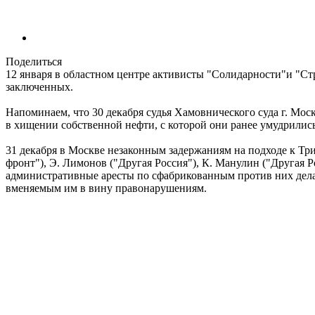
Поделиться
12 января в областном центре активисты "Солидарности"и "С
заключенных.
Напоминаем, что 30 декабря судья Хамовнического суда г. Мо
в хищении собственной нефти, с которой они ранее умудрились
31 декабря в Москве незаконным задержаниям на подходе к Т
фронт"), Э. Лимонов ("Другая Россия"), К. Манулин ("Другая 
административные аресты по сфабрикованным против них делам
вменяемым им в вину правонарушениям.