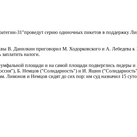
тратегии-31"проведут серию одиночных пикетов в поддержку Ли
сквы В. Данилкин приговорил М. Ходорковского и А. Лебедева к
 заплатить налоги.
риумфальной площади и на самой площади подверглись лидеры и
Россия"), Б. Немцов ("Солидарность") и И. Яшин ("Солидарность
. Лимонов и Немцов сидят до сих пор: им суд назначил 15 сут