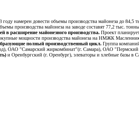
ду намерен довести объемы производства майонеза до 84,5 ты
емы производства майонеза на заводе составят 77,2 тыс. тонны
й в расширение майонезного производства.
Проект планирует
овокупные мощности производства майонеза на НМЖК Масленнико
бразующие полный производственный цикл.
Группа компани
д), ОАО "Самарский жиркомбинат"(г. Самара), ОАО "Пермский 
ть)
и Оренбургский (г. Оренбург), элеваторы и хлебные базы в С