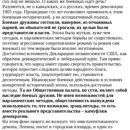
сих пор не мешало. О каких же боевиках идет речь?
Разумеется, не о кавказских, а о русских, времен революции
1905 года. Прошедшие сто лет позволяют применить к этим
боевикам исторический, а не ассоциативный подход.
Боевые дружины состояли, наверное, из отчаянных
парней, но обывателей не трогали, их целью были
представители власти.
Эпоха была жуткая, хуже чем
сегодня, и парламентских методов борьбы не существовало,
поэтому агрессивное сопротивление режиму (а режим сам
виноват) по тем меркам была вполне легитимным.
Достаточно вспомнить Декларацию независимости США, как
образчик демократической и либеральной идеи. Там прямо
говорится, что народ имеет право свергнуть правительство,
которое перестает следовать целям народного блага,
узурпирует власть, злоупотребляет ею, становится
деспотичным. Ивановские боевики действовали в условиях
конкретной исторической эпохи, используя доступные
методы.
Та же Общественная палата, по сути, являет собой
наследие боевых дружин. Не имея возможностей для
парламентских методов, общественность вынуждена
использовать то, что возможно, эрзац-методы, то есть
вместо реального представительства – камуфляж
демократии.
На этом фоне никого не волнует, что имя патентованного
демона, Ленина, носит и городская площадь, и один из