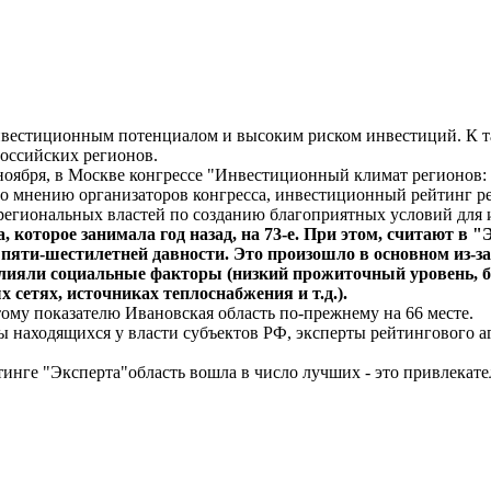
инвестиционным потенциалом и высоким риском инвестиций. К т
оссийских регионов.
ноября, в Москве конгрессе "Инвестиционный климат регионов: 
о мнению организаторов конгресса, инвестиционный рейтинг ре
егиональных властей по созданию благоприятных условий для ин
, которое занимала год назад, на 73-е. При этом, считают в 
пяти-шестилетней давности. Это произошло в основном из-за
влияли социальные факторы (низкий прожиточный уровень, б
 сетях, источниках теплоснабжения и т.д.).
ому показателю Ивановская область по-прежнему на 66 месте.
ы находящихся у власти субъектов РФ, эксперты рейтингового 
инге "Эксперта"область вошла в число лучших - это привлекате