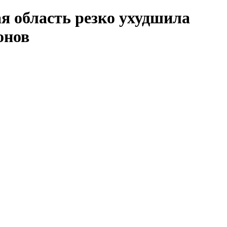
ая область резко ухудшила
онов