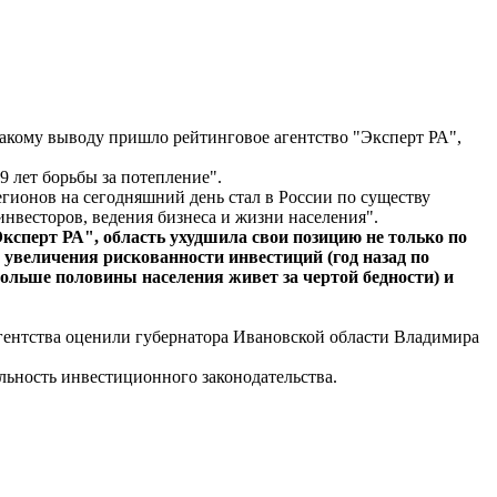
акому выводу пришло рейтинговое агентство "Эксперт РА",
9 лет борьбы за потепление".
гионов на сегодняшний день стал в России по существу
весторов, ведения бизнеса и жизни населения".
"Эксперт РА", область ухудшила свои позицию не только по
 увеличения рискованности инвестиций (год назад по
ольше половины населения живет за чертой бедности) и
агентства оценили губернатора Ивановской области Владимира
льность инвестиционного законодательства.