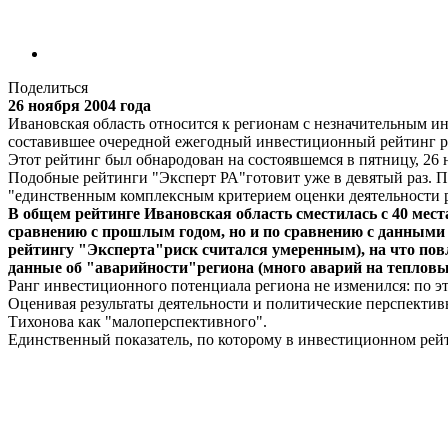
Поделиться
26 ноября 2004 года
Ивановская область относится к регионам с незначительным 
составившее очередной ежегодный инвестиционный рейтинг р
Этот рейтинг был обнародован на состоявшемся в пятницу, 26 
Подобные рейтинги "Эксперт РА"готовит уже в девятый раз. П
"единственным комплексным критерием оценки деятельности р
В общем рейтинге Ивановская область сместилась с 40 места
сравнению с прошлым годом, но и по сравнению с данными 
рейтингу "Эксперта"риск считался умеренным), на что по
данные об "аварийности"региона (много аварий на тепловых
Ранг инвестиционного потенциала региона не изменился: по эт
Оценивая результаты деятельности и политические перспектив
Тихонова как "малоперспективного".
Единственный показатель, по которому в инвестиционном рейт