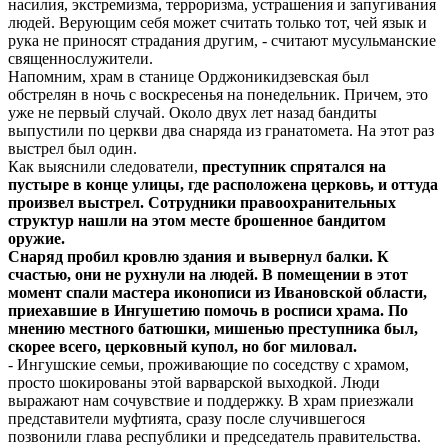
насилия, экстремизма, терроризма, устрашения и запугивания
людей. Верующим себя может считать только тот, чей язык и
рука не приносят страдания другим, - считают мусульманские
священнослужители.
Напомним, храм в станице Орджоникидзевская был
обстрелян в ночь с воскресенья на понедельник. Причем, это
уже не первый случай. Около двух лет назад бандиты
выпустили по церкви два снаряда из гранатомета. На этот раз
выстрел был один.
Как выяснили следователи,
преступник спрятался на
пустыре в конце улицы, где расположена церковь, и оттуда
произвел выстрел. Сотрудники правоохранительных
структур нашли на этом месте брошенное бандитом
оружие.
Снаряд пробил кровлю здания и вывернул балки. К
счастью, они не рухнули на людей. В помещении в этот
момент спали мастера иконописи из Ивановской области,
приехавшие в Ингушетию помочь в росписи храма. По
мнению местного батюшки, мишенью преступника был,
скорее всего, церковный купол, но бог миловал.
- Ингушские семьи, проживающие по соседству с храмом,
просто шокированы этой варварской выходкой. Люди
выражают нам сочувствие и поддержку. В храм приезжали
представители муфтията, сразу после случившегося
позвонили глава республики и председатель правительства.