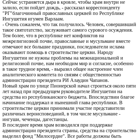
Сейчас устраняется дыра в кровле, чтобы храм внутри не
залило, если пойдет дождь, - рассказал корреспонденту
"РГ"благочинный православных церквей по Республике
Ингушетия игумен Варлаам.
- Очень сожалеем, что так получилось. Человек, совершивший
такое святотатство, заслуживает самого сурового осуждения.
Тем более, что в республике нет конфликтов на
межрелигиозной почве, православные и мусульмане вместе
отмечают все большие праздники, последователи ислама
оказывают помощь в строительстве церкви. Народу
Ингушетии не нужны проблемы на межнациональной и
религиозной почве, нам необходим мир и согласие, особенно
в такое трудное время, - выразил общее настроение член
аналитического комитета по связям с общественностью
администрации президента РИ Алаудин Чапанов.
Новый храм по улице Пионерской начал строиться около пяти
лет назад при предыдущем руководителе Ингушетии на
средства из республиканского бюджета. Впоследствии благое
начинание поддержал и нынешний глава республики. В
строительстве церкви принимали участие представители
различных вероисповеданий, в том числе мусульмане -
ингуши, чеченцы, дагестанцы.
В последнее время храм возводился при поддержке
администрации президента страны, средства на строительство
выделил фонд "Милосердие". Все работы должны быть