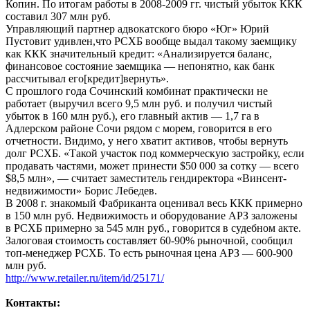
Копин. По итогам работы в 2008-2009 гг. чистый убыток ККК
составил 307 млн руб.
Управляющий партнер адвокатского бюро «Юг» Юрий
Пустовит удивлен,что РСХБ вообще выдал такому заемщику
как ККК значительный кредит: «Анализируется баланс,
финансовое состояние заемщика — непонятно, как банк
рассчитывал его[кредит]вернуть».
С прошлого года Сочинский комбинат практически не
работает (выручил всего 9,5 млн руб. и получил чистый
убыток в 160 млн руб.), его главный актив — 1,7 га в
Адлерском районе Сочи рядом с морем, говорится в его
отчетности. Видимо, у него хватит активов, чтобы вернуть
долг РСХБ. «Такой участок под коммерческую застройку, если
продавать частями, может принести $50 000 за сотку — всего
$8,5 млн», — считает заместитель гендиректора «Винсент-
недвижимости» Борис Лебедев.
В 2008 г. знакомый Фабриканта оценивал весь ККК примерно
в 150 млн руб. Недвижимость и оборудование АРЗ заложены
в РСХБ примерно за 545 млн руб., говорится в судебном акте.
Залоговая стоимость составляет 60-90% рыночной, сообщил
топ-менеджер РСХБ. То есть рыночная цена АРЗ — 600-900
млн руб.
http://www.retailer.ru/item/id/25171/
Контакты: