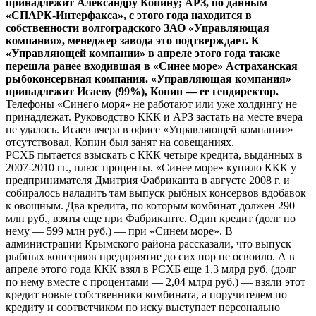
принадлежит Александру Копину; АРЗ, по данным
«СПАРК-Интерфакса», с этого года находится в
собственности волгоградского ЗАО «Управляющая
компания», менеджер завода это подтверждает. К
«Управляющей компании» в апреле этого года также
перешла ранее входившая в «Синее море» Астраханская
рыбоконсервная компания. «Управляющая компания»
принадлежит Исаеву (99%), Копин — ее гендиректор.
Телефоны «Синего моря» не работают или уже холдингу не
принадлежат. Руководство ККК и АРЗ застать на месте вчера
не удалось. Исаев вчера в офисе «Управляющей компании»
отсутствовал, Копин был занят на совещаниях.
РСХБ пытается взыскать с ККК четыре кредита, выданных в
2007-2010 гг., плюс проценты. «Синее море» купило ККК у
предпринимателя Дмитрия Фабриканта в августе 2008 г. и
собиралось наладить там выпуск рыбных консервов вдобавок
к овощным. Два кредита, по которым комбинат должен 290
млн руб., взяты еще при Фабриканте. Один кредит (долг по
нему — 599 млн руб.) — при «Синем море». В
администрации Крымского района рассказали, что выпуск
рыбных консервов предприятие до сих пор не освоило. А в
апреле этого года ККК взял в РСХБ еще 1,3 млрд руб. (долг
по нему вместе с процентами — 2,04 млрд руб.) — взяли этот
кредит новые собственники комбината, а поручителем по
кредиту и соответчиком по иску выступает персонально