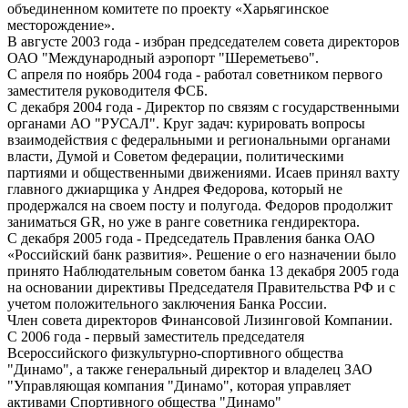
объединенном комитете по проекту «Харьягинское
месторождение».
В августе 2003 года - избран председателем совета директоров
ОАО "Международный аэропорт "Шереметьево".
С апреля по ноябрь 2004 года - работал советником первого
заместителя руководителя ФСБ.
С декабря 2004 года - Директор по связям с государственными
органами АО "РУСАЛ". Круг задач: курировать вопросы
взаимодействия с федеральными и региональными органами
власти, Думой и Советом федерации, политическими
партиями и общественными движениями. Исаев принял вахту
главного джиарщика у Андрея Федорова, который не
продержался на своем посту и полугода. Федоров продолжит
заниматься GR, но уже в ранге советника гендиректора.
С декабря 2005 года - Председатель Правления банка ОАО
«Российский банк развития». Решение о его назначении было
принято Наблюдательным советом банка 13 декабря 2005 года
на основании директивы Председателя Правительства РФ и с
учетом положительного заключения Банка России.
Член совета директоров Финансовой Лизинговой Компании.
С 2006 года - первый заместитель председателя
Всероссийского физкультурно-спортивного общества
"Динамо", а также генеральный директор и владелец ЗАО
"Управляющая компания "Динамо", которая управляет
активами Спортивного общества "Динамо"