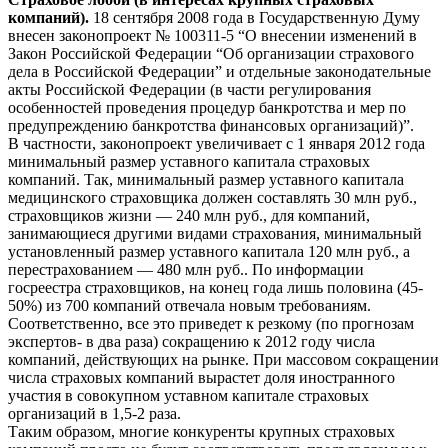
компаний).
18 сентября 2008 года в Государственную Думу
внесен законопроект № 100311-5 “О внесении изменений в
Закон Российской Федерации “Об организации страхового
дела в Российской Федерации” и отдельные законодательные
акты Российской Федерации (в части регулирования
особенностей проведения процедур банкротства и мер по
предупреждению банкротства финансовых организаций)”.
В частности, законопроект увеличивает с 1 января 2012 года
минимальный размер уставного капитала страховых
компаний. Так, минимальный размер уставного капитала
медицинского страховщика должен составлять 30 млн руб.,
страховщиков жизни — 240 млн руб., для компаний,
занимающиеся другими видами страхования, минимальный
установленный размер уставного капитала 120 млн руб., а
перестрахованием — 480 млн руб.. По информации
госреестра страховщиков, на конец года лишь половина (45-
50%) из 700 компаний отвечала новым требованиям.
Соответственно, все это приведет к резкому (по прогнозам
экспертов- в два раза) сокращению к 2012 году числа
компаний, действующих на рынке. При массовом сокращении
числа страховых компаний вырастет доля иностранного
участия в совокупном уставном капитале страховых
организаций в 1,5-2 раза.
Таким образом, многие конкуренты крупных страховых