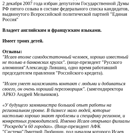
2 декабря 2007 года избран депутатом Государственной Думы
РФ пятого созыва в составе федерального списка кандидатов,
выдвинутого Всероссийской политической партией "Единая
Россия"
Владеет английским и французским языками.
Имеет троих детей.
Отзывы:
"Исаев вполне самодостаточный человек, хорошо известный
не только в банковских кругах".
(вице-президент "Русского
алюминия"Александр Лившиц, одно время работавший
председателем правления "Российского кредита).
"Исаев умеет налаживать контакт с людьми и добиваться
своего, он очень хороший переговорщик".
(замгендиректора
АРКО Андрей Мельников).
«У будущего замминистра большой опыт работы на
региональном уровне. В бизнесе мало людей, которые
настолько хорошо знают проблемы и специфику регионов, и
конкретных руководителей. Именно Исаев открывал филиалы
"Роскреда"в 60 городах».
(Вице-президент АФК
"Система"Дмитрий Любинин, под началом которого Исаев