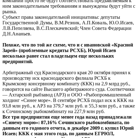
компаний просто не будут соответствовать предъявляемым к
ним законодательным требованиям и вынуждены будут уйти с
рынка.
Субъект права законодательной инициативы: депутаты
Государственной Думы, В.М.Резник, А.П.Коваль, Ю.О.Исаев,
Л.В.Пепеляева, В.С.Плескачевский; Член Совета Федерации
Д.Н.Ананьев.
Похоже, что по той же схеме, что и с ивановской «Красной
Зарей» (проблемные кредиты РСХБ), Юрий Исаев
несколько ранее стал владельцем еще нескольких
предприятий.
Арбитражный суд Краснодарского края 20 октября принял к
производству иск краснодарского филиала РСХБ к
Крымскому консервному комбинату (ККК) на 2,9 млрд руб.,
говорится на сайте Высшего арбитражного суда. Соответчики
— Ахтарский рыбзавод (АРЗ) и ООО «Рыбопромышленный
холдинг «Синее море». В сентябре РСХБ подал иск к ККК на
93,8 млн руб., к АРЗ на 379,7 млн руб. и 55,3 млн руб., а также
к Сочинскому рыбокомбинату на 227,9 млн руб.
Все три предприятия еще менее года назад принадлежали
«Синему морю»: 87,16% Сочинского рыбокомбината, по
данным его годового отчета, в декабре 2009 г. купил Юрий
Исаев; ККК с мая этого года, по данным ЕГРЮЛ,