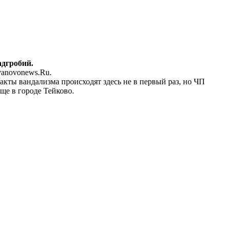
адгробий.
vanovonews.Ru.
кты вандализма происходят здесь не в первый раз, но ЧП
ще в городе Тейково.