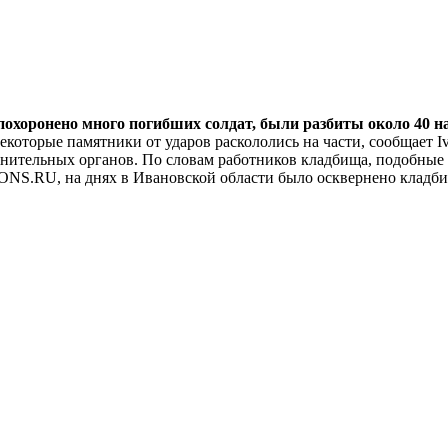
е похоронено много погибших солдат, были разбиты около 40 н
которые памятники от ударов раскололись на части, сообщает I
нительных органов. По словам работников кладбища, подобные а
ONS.RU, на днях в Ивановской области было осквернено кладби