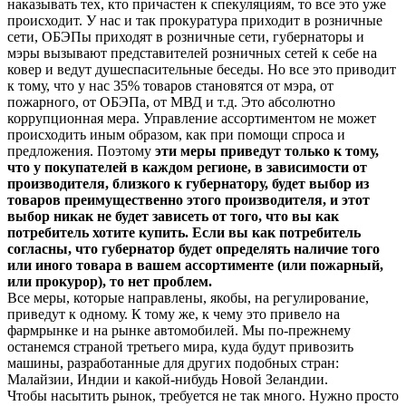
наказывать тех, кто причастен к спекуляциям, то все это уже
происходит. У нас и так прокуратура приходит в розничные
сети, ОБЭПы приходят в розничные сети, губернаторы и
мэры вызывают представителей розничных сетей к себе на
ковер и ведут душеспасительные беседы. Но все это приводит
к тому, что у нас 35% товаров становятся от мэра, от
пожарного, от ОБЭПа, от МВД и т.д. Это абсолютно
коррупционная мера. Управление ассортиментом не может
происходить иным образом, как при помощи спроса и
предложения. Поэтому
эти меры приведут только к тому,
что у покупателей в каждом регионе, в зависимости от
производителя, близкого к губернатору, будет выбор из
товаров преимущественно этого производителя, и этот
выбор никак не будет зависеть от того, что вы как
потребитель хотите купить. Если вы как потребитель
согласны, что губернатор будет определять наличие того
или иного товара в вашем ассортименте (или пожарный,
или прокурор), то нет проблем.
Все меры, которые направлены, якобы, на регулирование,
приведут к одному. К тому же, к чему это привело на
фармрынке и на рынке автомобилей. Мы по-прежнему
останемся страной третьего мира, куда будут привозить
машины, разработанные для других подобных стран:
Малайзии, Индии и какой-нибудь Новой Зеландии.
Чтобы насытить рынок, требуется не так много. Нужно просто