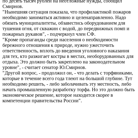
по десять тысяч рублей на неотложные нужды, сообщил
Смирнов.
"Нынешняя ситуация показала, что профилактикой пожаров
необходимо заниматься активно и целенаправленно. Надо
обязать муниципалитеты, обзавестись оборудованием для
тушения огня, от скважин с водой, до передвижных помп и
пожарных рукавов", - подчеркнул член СФ.
"Кроме пропаганды среди населения о необходимости
бережного отношения к природе, нужно ужесточить
ответственность, вплоть до введения уголовного наказания
для тех, кто разжигает костры в местах, необорудованных для
отдыха. Это должно быть закреплено на законодательном
уровне", - считает сенатор Ю.Смирнов.
"Другой вопрос, - продолжил он, - что делать с торфяниками,
которые в течение всего года тлеют на большой глубине. Тут
необходимо решить, - либо заболачивать эту местность, либо
начать промышленную разработку торфа. Но это должно быть
экономическое решение, которое находится скорее в
компетенции правительства России".