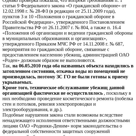
Однако проверка показала, что вопреки требованиям п. 1
статьи 9 Федерального закона «О гражданской обороне» от
12.02.1998 г. № 28-ФЗ (в редакции от 25.11.2009 года),
пунктов 3 и 10 «Положения о гражданской обороне в
Российской Федерации», утвержденного Постановлением
Правительства РФ от 26.11.2007 г. № 804, а также п. 16.4
«Положения об организации и ведении гражданской обороны
в муниципальных образованиях и организациях»,
утвержденного Приказом МЧС РФ от 14.11.2008 г. № 687,
мероприятия по гражданской обороне, связанные с
предоставлением населению убежищ, администрацией ОАО
«Роден» должным образом не выполняются.
Так,
на 06.05.2010 года оба названных объекта находились в
затопленном состоянии, откачка воды из помещений не
производилась, поэтому ЗС ГО не были готовы к приему
укрываемых.
Кроме того, техническое обслуживание убежищ данной
организацией фактически не осуществлялось
, поскольку в
них необходимо проведение косметического ремонта (побелка
стен и потолков, ревизия электропроводки и
электрооборудования, и др.).
Подобные нарушения закона стали возможны вследствие
ненадлежащего исполнения ответственными должностными
лицами ОАО «Родники-Деним» норм законодательства о
федеральной собственности защитных сооружений