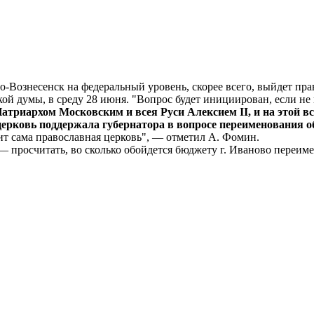
Вознесенск на федеральный уровень, скорее всего, выйдет прав
й думы, в среду 28 июня. "Вопрос будет инициирован, если не
атриархом Московским и всея Руси Алексием II, и на этой в
церковь поддержала губернатора в вопросе переименования о
т сама православная церковь", — отметил А. Фомин.
с — просчитать, во сколько обойдется бюджету г. Иваново переим